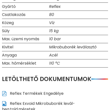
Gyártó
Reflex
Csatlakozás
80
Közeg
Víz
Súly
15 kg
Max. üzemi nyomás
10 bar
Kivitel
Mikrobuborék leválasztó
Anyaga
Acél
Max. hőmérséklet
110 °C
LETÖLTHETŐ DOKUMENTUMOK
Reflex Termékek Engedélye
Reflex Exvoid Mikrobuborék levál-
heg.told.méretek