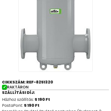
CIKKSZÁM: REF-8251320
RAKTÁRON
SZÁLLÍTÁSI DÍJ:
Házhoz szállítás:
5 190
Ft
PostaPont:
5 190
Ft