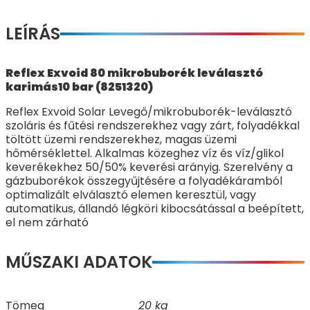
LEÍRÁS
Reflex Exvoid 80 mikrobuborék leválasztó
karimás10 bar (8251320)
Reflex Exvoid Solar Levegő/mikrobuborék-leválasztó
szoláris és fűtési rendszerekhez vagy zárt, folyadékkal
töltött üzemi rendszerekhez, magas üzemi
hőmérséklettel. Alkalmas közeghez víz és víz/glikol
keverékekhez 50/50% keverési arányig. Szerelvény a
gázbuborékok összegyűjtésére a folyadékáramból
optimalizált elválasztó elemen keresztül, vagy
automatikus, állandó légköri kibocsátással a beépített,
el nem zárható
MŰSZAKI ADATOK
Tömeg
20 kg