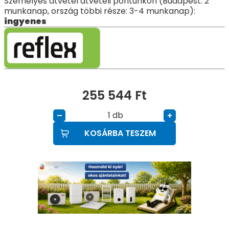
Személyes átvétel átvételi pontunkon (Budapest: 2
munkanap, ország többi része: 3-4 munkanap):
ingyenes
255 544
Ft
db
–
+
KOSÁRBA TESZEM