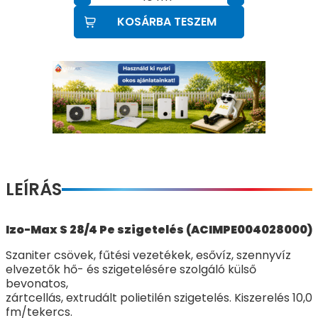
KOSÁRBA TESZEM
LEÍRÁS
Izo-Max S 28/4 Pe szigetelés (ACIMPE004028000)
Szaniter csövek, fűtési vezetékek, esővíz, szennyvíz
elvezetők hő- és szigetelésére szolgáló külső
bevonatos,
zártcellás, extrudált polietilén szigetelés. Kiszerelés 10,0
fm/tekercs.