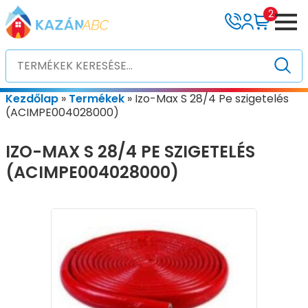
2
Kezdőlap
»
Termékek
»
Izo-Max S 28/4 Pe szigetelés
(ACIMPE004028000)
IZO-MAX S 28/4 PE SZIGETELÉS
(ACIMPE004028000)