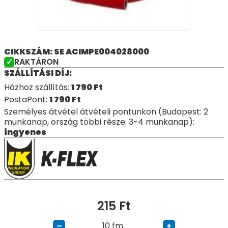
CIKKSZÁM: SE ACIMPE004028000
RAKTÁRON
SZÁLLÍTÁSI DÍJ:
Házhoz szállítás:
1 790
Ft
PostaPont:
1 790
Ft
Személyes átvétel átvételi pontunkon (Budapest: 2
munkanap, ország többi része: 3-4 munkanap):
ingyenes
215
Ft
fm
–
+