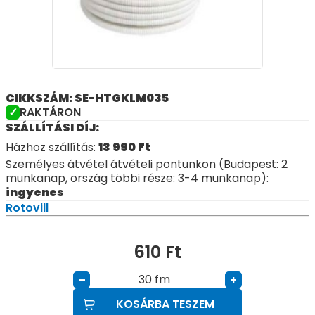
CIKKSZÁM: SE-HTGKLM035
RAKTÁRON
SZÁLLÍTÁSI DÍJ:
Házhoz szállítás:
13 990
Ft
Személyes átvétel átvételi pontunkon (Budapest: 2
munkanap, ország többi része: 3-4 munkanap):
ingyenes
Rotovill
610
Ft
fm
–
+
KOSÁRBA TESZEM