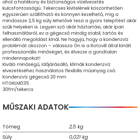
ahol a hatékony és biztonságos vízelvezetés
kulcsfontosságú. Tekercses kivitelének köszönhetően
egyszerűen szállítható és könnyen kezelhető, míg a
mindössze 2,5 kg súly lehetővé teszi a gyors telepítést akár
szűk helyeken is. Legyen szó akár háztartási, akár ipari
felhasználásról, ez a gégecső mindig stabil, tartós és
ellenálló megoldást kínál. Ne hagyja, hogy a kondenzvíz
problémát okozzon – válassza Ön is a Rotovill által kínált
professzionális minőséget, és élvezze a gondtalan
mindennapokat!
Kiváló minőségű, Időjárásálló, klímák kondenzvíz
elvezetéséhez használatos flexibilis műanyag cső.
Kondenzvíz gégecső 20 mm
HTGKLM035
30fm/tekercs
MŰSZAKI ADATOK
Tömeg
2,5 kg
Súly
0,021 kg