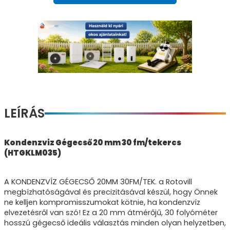
LEÍRÁS
Kondenzviz Gégecső 20 mm 30 fm/tekercs
(HTGKLM035)
A KONDENZVÍZ GÉGECSŐ 20MM 30FM/TEK. a Rotovill
megbízhatóságával és precizitásával készül, hogy Önnek
ne kelljen kompromisszumokat kötnie, ha kondenzvíz
elvezetésről van szó! Ez a 20 mm átmérőjű, 30 folyóméter
hosszú gégecső ideális választás minden olyan helyzetben,