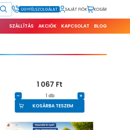
SAJÁT FIÓK
KOSÁR
ÜGYFÉLSZOLGÁLAT
SZÁLLÍTÁS
AKCIÓK
KAPCSOLAT
BLOG
1 067
Ft
db
–
+
KOSÁRBA TESZEM