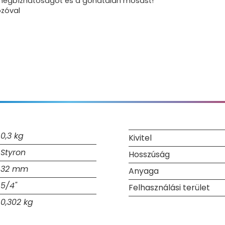
ú megbízhatóságot és a gondtalan mosást!
zóval
0,3 kg
Kivitel
Styron
Hosszúság
32 mm
Anyaga
5/4"
Felhasználási terület
0,302 kg