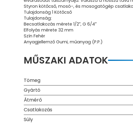
elvárásodat túlszárnyalja. Válaszd a hosszú táv
Styron kötőcső, mosó-, és mosogatógép csatlako
Tulajdonság 1 Kötőcső
Tulajdonság:
Becsatlakozás mérete 1/2″, G 6/4″
Elfolyás mérete 32 mm
Szín Fehér
Anyagjellemző Gumi, műanyag (P.P.)
MŰSZAKI ADATOK
Tömeg
Gyártó
Átmérő
Csatlakozás
Súly