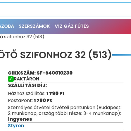
ŐSZOBA
SZERSZÁMOK
VÍZ GÁZ FŰTÉS
 szifonhoz 32 (513)
TŐ SZIFONHOZ 32 (513)
CIKKSZÁM: SF-640010230
RAKTÁRON
SZÁLLÍTÁSI DÍJ:
Házhoz szállítás:
1 790
Ft
PostaPont:
1 790
Ft
Személyes átvétel átvételi pontunkon (Budapest:
2 munkanap, ország többi része: 3-4 munkanap):
ingyenes
Styron