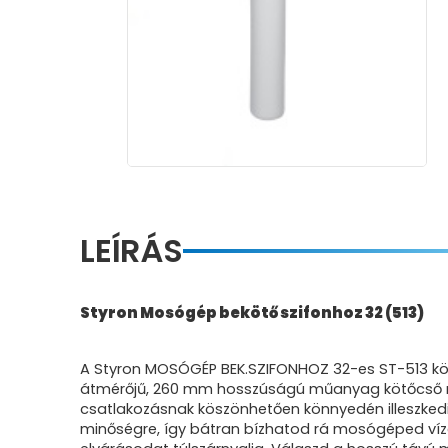
LEÍRÁS
Styron Mosógép bekötő szifonhoz 32 (513)
A Styron MOSÓGÉP BEK.SZIFONHOZ 32-es ST-513 kö
átmérőjű, 260 mm hosszúságú műanyag kötőcső nem
csatlakozásnak köszönhetően könnyedén illeszkedik
minőségre, így bátran bízhatod rá mosógéped víze