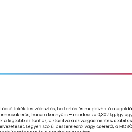
tőcső tökéletes választás, ha tartós és megbízható megold
csak erős, hanem könnyű is – mindössze 0,302 kg, így egysze
 a legtöbb szifonhoz, biztosítva a szivárgásmentes, stabil c
lvezetését. Legyen szó új beszerelésről vagy cseréről, a M