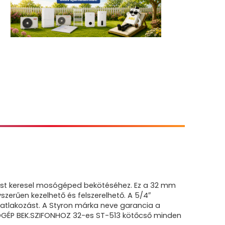
ást keresel mosógéped bekötéséhez. Ez a 32 mm
rűen kezelhető és felszerelhető. A 5/4″
satlakozást. A Styron márka neve garancia a
OSÓGÉP BEK.SZIFONHOZ 32-es ST-513 kötőcső minden