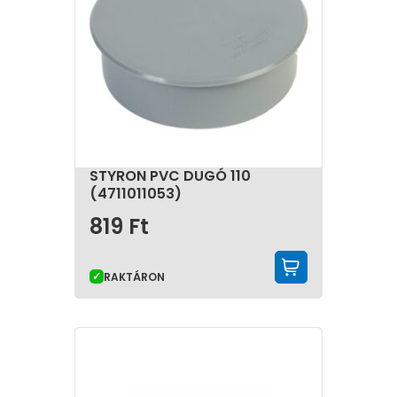
STYRON PVC DUGÓ 110
(4711011053)
819
Ft
KOSÁRBA 
RAKTÁRON