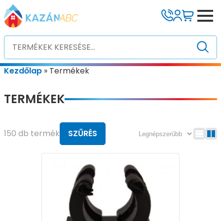
Kezdőlap
»
Termékek
TERMÉKEK
150 db termék
SZŰRÉS