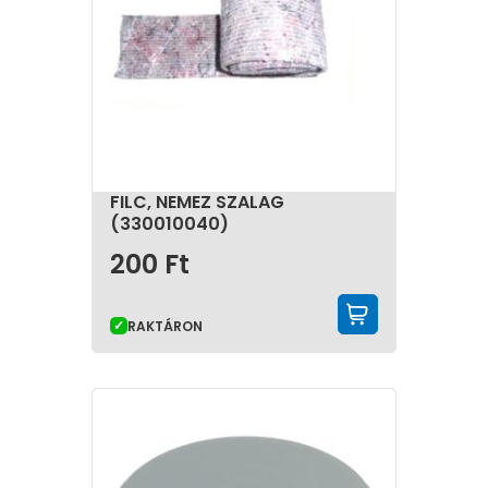
FILC, NEMEZ SZALAG
(330010040)
200
Ft
KOSÁRBA 
RAKTÁRON