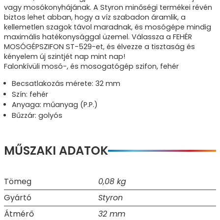
vagy mosókonyhájának. A Styron minőségi termékei révén
biztos lehet abban, hogy a víz szabadon áramlik, a
kellemetlen szagok távol maradnak, és mosógépe mindig
maximális hatékonysággal üzemel. Válassza a FEHÉR
MOSÓGÉPSZIFON ST-529-et, és élvezze a tisztaság és
kényelem új szintjét nap mint nap!
Falonkívüli mosó-, és mosogatógép szifon, fehér
Becsatlakozás mérete: 32 mm
Szín: fehér
Anyaga: műanyag (P.P.)
Bűzzár: golyós
MŰSZAKI ADATOK
Tömeg
0,08 kg
Gyártó
Styron
Átmérő
32 mm