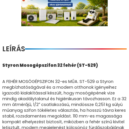
LEÍRÁS
Styron Mosogépszifon 32 fehér (ST-529)
A FEHÉR MOSÓGÉPSZIFON 32-es MŰA. ST-529 a Styron
megbízhatóságával és a modern otthonok igényeihez
igazodó kialakítással készült, hogy mosógépének vize
mindig akadálytalanul és higiénikusan távozhasson. Ez a 32
mm átmérőjű, 1/2″ csatlakozású, mindössze 0,251 kg súlyú
műanyag szifon tökéletes választás, ha hosszú távra keres
stabil, rozsdamentes megoldást. 110 mm-es magassága
kompakt elhelyezést biztosít, miközben a fehér színű kivitel
letisztult, modern megjelenést kölcsönöz fürdőszobájának