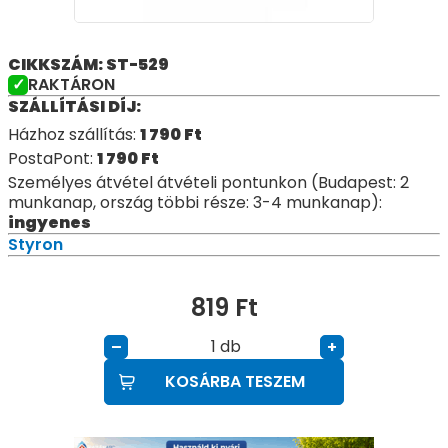
CIKKSZÁM: ST-529
RAKTÁRON
SZÁLLÍTÁSI DÍJ:
Házhoz szállítás:
1 790
Ft
PostaPont:
1 790
Ft
Személyes átvétel átvételi pontunkon (Budapest: 2
munkanap, ország többi része: 3-4 munkanap):
ingyenes
Styron
819
Ft
db
–
+
KOSÁRBA TESZEM