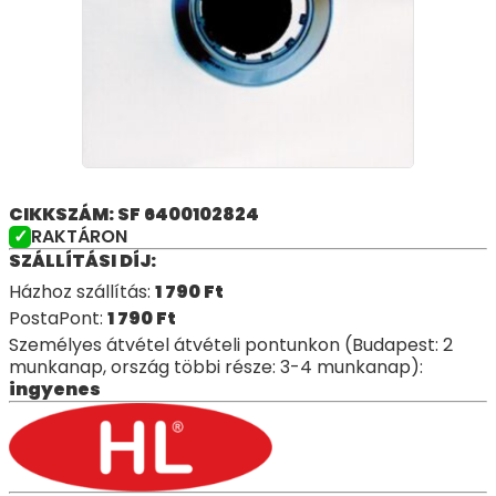
CIKKSZÁM: SF 6400102824
RAKTÁRON
SZÁLLÍTÁSI DÍJ:
Házhoz szállítás:
1 790
Ft
PostaPont:
1 790
Ft
Személyes átvétel átvételi pontunkon (Budapest: 2
munkanap, ország többi része: 3-4 munkanap):
ingyenes