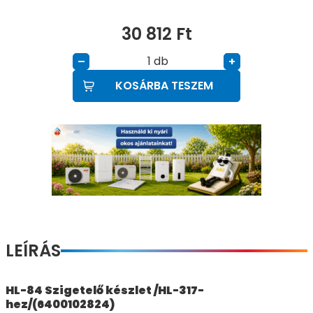
30 812
Ft
db
–
+
KOSÁRBA TESZEM
LEÍRÁS
HL-84 Szigetelő készlet /HL-317-
hez/(6400102824)