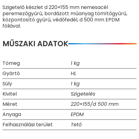
Szigetelő készlet d 220×155 mm nemesacél
peremezőgyűrű, bordázott műanyag tömítőgyűrű,
központosító gyűrű, védőfedél, d 500 mm EPDM
fóliával.
MŰSZAKI ADATOK
Tömeg
1 kg
Gyártó
HL
Súly
1 kg
Kivitel
Szigetelés
Méret
220×155/d 500 mm
Anyaga
EPDM
Felhasználási terület
Tető