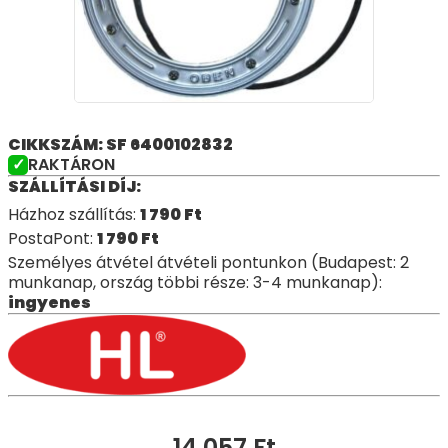
CIKKSZÁM: SF 6400102832
RAKTÁRON
SZÁLLÍTÁSI DÍJ:
Házhoz szállítás:
1 790
Ft
PostaPont:
1 790
Ft
Személyes átvétel átvételi pontunkon (Budapest: 2
munkanap, ország többi része: 3-4 munkanap):
ingyenes
14 057
Ft