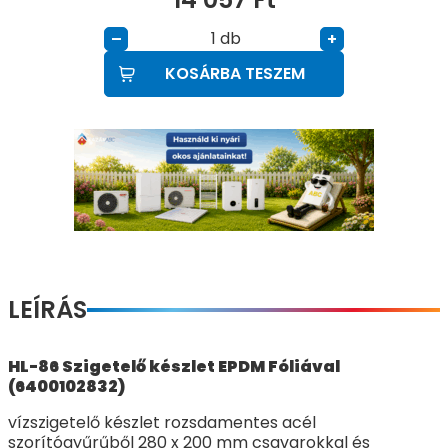
db
–
+
KOSÁRBA TESZEM
LEÍRÁS
HL-86 Szigetelő készlet EPDM Fóliával
(6400102832)
vízszigetelő készlet rozsdamentes acél
szorítógyűrűből 280 x 200 mm csavarokkal és