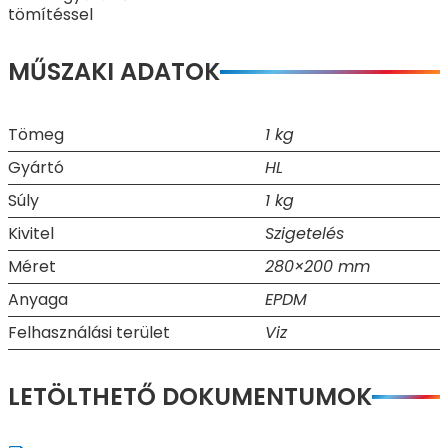
tömítéssel
MŰSZAKI ADATOK
Tömeg
1 kg
Gyártó
HL
Súly
1 kg
Kivitel
Szigetelés
Méret
280×200 mm
Anyaga
EPDM
Felhasználási terület
Viz
LETÖLTHETŐ DOKUMENTUMOK