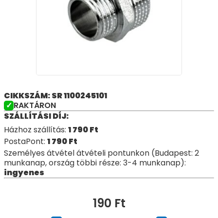
CIKKSZÁM: SR 1100245101
RAKTÁRON
SZÁLLÍTÁSI DÍJ:
Házhoz szállítás:
1 790
Ft
PostaPont:
1 790
Ft
Személyes átvétel átvételi pontunkon (Budapest: 2
munkanap, ország többi része: 3-4 munkanap):
ingyenes
190
Ft