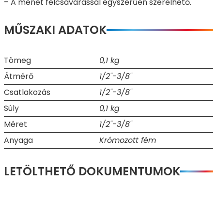
– A menet felcsavarással egyszerűen szerelhető.
MŰSZAKI ADATOK
Tömeg
0,1 kg
Átmérő
1/2"-3/8"
Csatlakozás
1/2"-3/8"
Súly
0,1 kg
Méret
1/2"-3/8"
Anyaga
Krómozott fém
LETÖLTHETŐ DOKUMENTUMOK