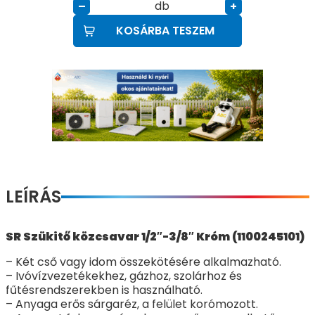
db
–
+
KOSÁRBA TESZEM
LEÍRÁS
SR Szükitő közcsavar 1/2″-3/8″ Króm (1100245101)
– Két cső vagy idom összekötésére alkalmazható.
– Ivóvízvezetékekhez, gázhoz, szolárhoz és
fűtésrendszerekben is használható.
– Anyaga erős sárgaréz, a felület korómozott.