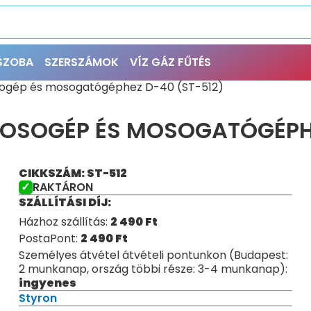
ŐSZOBA
SZERSZÁMOK
VÍZ GÁZ FŰTÉS
ogép és mosogatógéphez D-40 (ST-512)
OSOGÉP ÉS MOSOGATÓGÉPHE
CIKKSZÁM: ST-512
RAKTÁRON
SZÁLLÍTÁSI DÍJ:
Házhoz szállítás:
2 490
Ft
PostaPont:
2 490
Ft
Személyes átvétel átvételi pontunkon (Budapest:
2 munkanap, ország többi része: 3-4 munkanap):
ingyenes
Styron