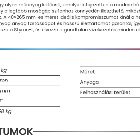
 olyan műanyag kötőcső, amelyet kifejezetten a modern házt
y a legtöbb mosógép szifonhoz könnyedén illeszthető, miköz
tot. A 40×265 mm-es méret ideális kompromisszumot kínál a h
yag anyag tartósságot és hosszú élettartamot garantál, így
za a Styron-t, és élvezze a gondtalan vízelvezetés minden el
 kg
Méret
ron
Anyaga
 mm
Felhasználási terület
"
58 kg
NTUMOK