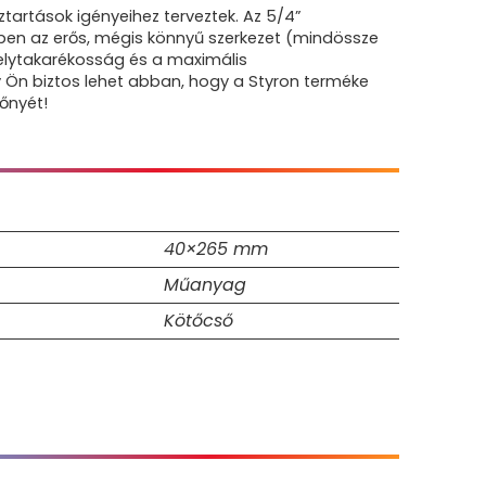
artások igényeihez terveztek. Az 5/4”
ben az erős, mégis könnyű szerkezet (mindössze
elytakarékosság és a maximális
 Ön biztos lehet abban, hogy a Styron terméke
őnyét!
40×265 mm
Műanyag
Kötőcső