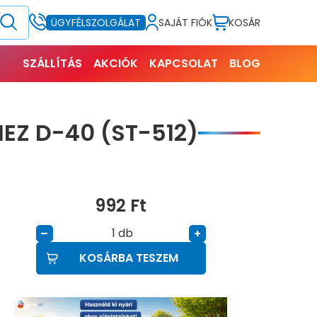
SAJÁT FIÓK
KOSÁR
ÜGYFÉLSZOLGÁLAT
SZÁLLÍTÁS
AKCIÓK
KAPCSOLAT
BLOG
Z D-40 (ST-512)
992
Ft
db
–
+
KOSÁRBA TESZEM