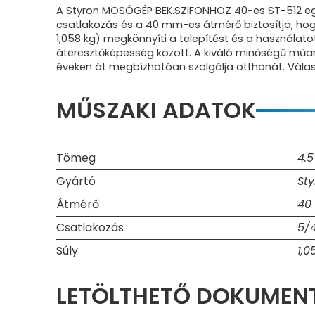
A Styron MOSÓGÉP BEK.SZIFONHOZ 40-es ST-512 egy
csatlakozás és a 40 mm-es átmérő biztosítja, hog
1,058 kg) megkönnyíti a telepítést és a használa
áteresztőképesség között. A kiváló minőségű műan
éveken át megbízhatóan szolgálja otthonát. Válass
MŰSZAKI ADATOK
Tömeg
4,5
Gyártó
Sty
Átmérő
40
Csatlakozás
5/4
Súly
1,0
LETÖLTHETŐ DOKUME