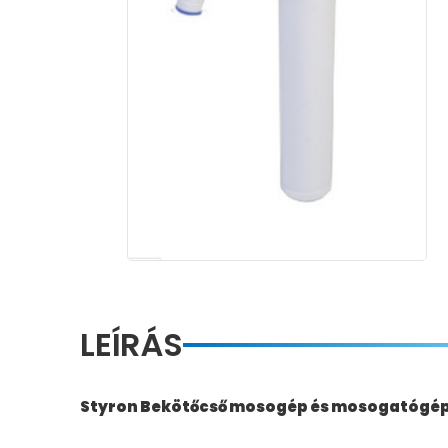
LEÍRÁS
Styron Bekötőcső mosogép és mosogatógép