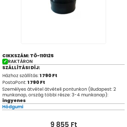
CIKKSZÁM: TÖ-110125
RAKTÁRON
SZÁLLÍTÁSI DÍJ:
Házhoz szállítás:
1 790
Ft
PostaPont:
1 790
Ft
Személyes átvétel átvételi pontunkon (Budapest: 2
munkanap, ország többi része: 3-4 munkanap):
ingyenes
Hódgumi
9 855
Ft