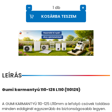
db
–
+
KOSÁRBA TESZEM
LEÍRÁS
Gumi karmantyú 110-125 L110 (110125)
A GUMI KARMANTYÚ 110-125 L110mm a lefolyó csövek toldása
minden eddiginél egyszerűbb és biztonságosabb legyen.