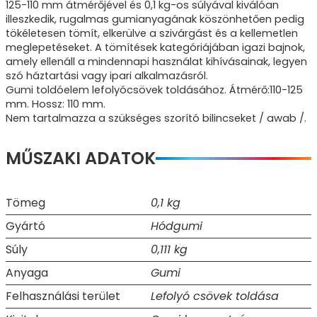
125-110 mm átmérőjével és 0,1 kg-os súlyával kiválóan
illeszkedik, rugalmas gumianyagának köszönhetően pedig
tökéletesen tömít, elkerülve a szivárgást és a kellemetlen
meglepetéseket. A tömítések kategóriájában igazi bajnok,
amely ellenáll a mindennapi használat kihívásainak, legyen
szó háztartási vagy ipari alkalmazásról.
Gumi toldóelem lefolyócsövek toldásához. Átmérő:110-125
mm. Hossz: 110 mm.
Nem tartalmazza a szükséges szorító bilincseket / awab /.
MŰSZAKI ADATOK
Tömeg
0,1 kg
Gyártó
Hódgumi
Súly
0,111 kg
Anyaga
Gumi
Felhasználási terület
Lefolyó csövek toldása