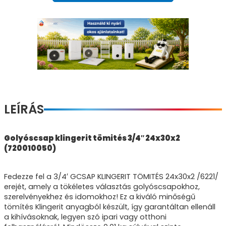
LEÍRÁS
Golyóscsap klingerit tömités 3/4″ 24x30x2
(720010050)
Fedezze fel a 3/4′ GCSAP KLINGERIT TÖMITÉS 24x30x2 /6221/
erejét, amely a tökéletes választás golyóscsapokhoz,
szerelvényekhez és idomokhoz! Ez a kiváló minőségű
tömítés Klingerit anyagból készült, így garantáltan ellenáll
a kihívásoknak, legyen szó ipari vagy otthoni