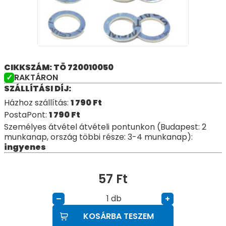
CIKKSZÁM: TÖ 720010050
RAKTÁRON
SZÁLLÍTÁSI DÍJ:
Házhoz szállítás:
1 790
Ft
PostaPont:
1 790
Ft
Személyes átvétel átvételi pontunkon (Budapest: 2
munkanap, ország többi része: 3-4 munkanap):
ingyenes
57
Ft
db
–
+
KOSÁRBA TESZEM