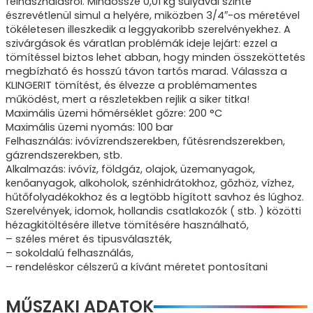
felhasználásról. Mindössze 0,01 kg súlyával szinte
észrevétlenül simul a helyére, miközben 3/4″-os méretével
tökéletesen illeszkedik a leggyakoribb szerelvényekhez. A
szivárgások és váratlan problémák ideje lejárt: ezzel a
tömítéssel biztos lehet abban, hogy minden összeköttetés
megbízható és hosszú távon tartós marad. Válassza a
KLINGERIT tömítést, és élvezze a problémamentes
működést, mert a részletekben rejlik a siker titka!
Maximális üzemi hőmérséklet gőzre: 200 °C
Maximális üzemi nyomás: 100 bar
Felhasználás: ivóvízrendszerekben, fűtésrendszerekben,
gázrendszerekben, stb.
Alkalmazás: ivóvíz, földgáz, olajok, üzemanyagok,
kenőanyagok, alkoholok, szénhidrátokhoz, gőzhöz, vízhez,
hűtőfolyadékokhoz és a legtöbb hígított savhoz és lúghoz.
Szerelvények, idomok, hollandis csatlakozók ( stb. ) közötti
hézagkitöltésére illetve tömítésére használható,
– széles méret és tipusválaszték,
– sokoldalú felhasználás,
– rendeléskor célszerű a kívánt méretet pontosítani
MŰSZAKI ADATOK