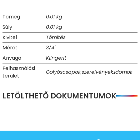
Tömeg
0,01 kg
Súly
0,01 kg
Kivitel
Tömítés
Méret
3/4"
Anyaga
Klingerit
Felhasználási
Golyóscsapok,szerelvények,idomok
terület
LETÖLTHETŐ DOKUMENTUMOK