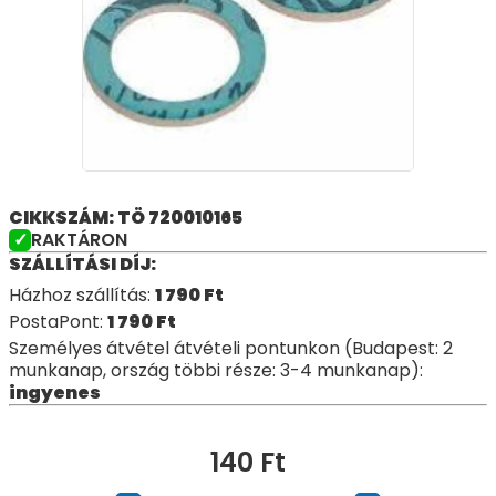
CIKKSZÁM: TÖ 720010165
RAKTÁRON
SZÁLLÍTÁSI DÍJ:
Házhoz szállítás:
1 790
Ft
PostaPont:
1 790
Ft
Személyes átvétel átvételi pontunkon (Budapest: 2
munkanap, ország többi része: 3-4 munkanap):
ingyenes
140
Ft