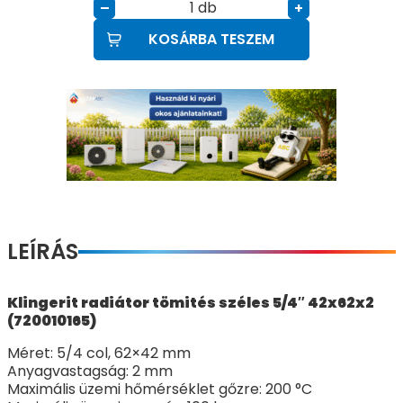
db
–
+
KOSÁRBA TESZEM
LEÍRÁS
Klingerit radiátor tömités széles 5/4″ 42x62x2
(720010165)
Méret: 5/4 col, 62×42 mm
Anyagvastagság: 2 mm
Maximális üzemi hőmérséklet gőzre: 200 °C