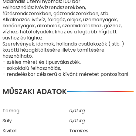
Maximális üzemi nyomás: 100 bar
Felhasználás: ivóvízrendszerekben,
fűtésrendszerekben, gázrendszerekben, stb.
Alkalmazás: ivóvíz, földgáz, olajok, üzemanyagok,
kenőanyagok, alkoholok, szénhidrátokhoz, gőzhöz,
vízhez, hűtőfolyadékokhoz és a legtöbb hígított
savhoz és lúghoz.
Szerelvények, idomok, hollandis csatlakozók ( stb. )
közötti hézagkitöltésére illetve tömítésére
használható,
– széles méret és tipusválaszték,
– sokoldalú felhasználás,
– rendeléskor célszerű a kívánt méretet pontosítani
MŰSZAKI ADATOK
Tömeg
0,01 kg
Súly
0,01 kg
Kivitel
Tömítés