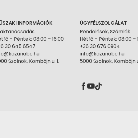
ŰSZAKI INFORMÁCIÓK
ÜGYFÉLSZOLGÁLAT
zaktanácsadás
Rendelések, Számlák
tfő – Péntek: 08:00 – 16:00
Hétfő – Péntek: 08:00 – 
36 30 645 6547
+36 30 676 0904
nfo@kazanabc.hu
info@kazanabc.hu
00 Szolnok, Kombájn u. 1.
5000 Szolnok, Kombájn u.