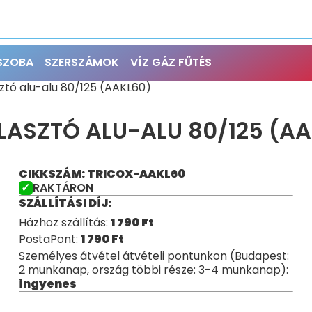
ŐSZOBA
SZERSZÁMOK
VÍZ GÁZ FŰTÉS
ztó alu-alu 80/125 (AAKL60)
LASZTÓ ALU-ALU 80/125 (AA
CIKKSZÁM: TRICOX-AAKL60
RAKTÁRON
SZÁLLÍTÁSI DÍJ:
Házhoz szállítás:
1 790
Ft
PostaPont:
1 790
Ft
Személyes átvétel átvételi pontunkon (Budapest:
2 munkanap, ország többi része: 3-4 munkanap):
ingyenes