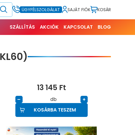
SAJÁT FIÓK
KOSÁR
ÜGYFÉLSZOLGÁLAT
SZÁLLÍTÁS
AKCIÓK
KAPCSOLAT
BLOG
KL60)
13 145
Ft
db
–
+
KOSÁRBA TESZEM