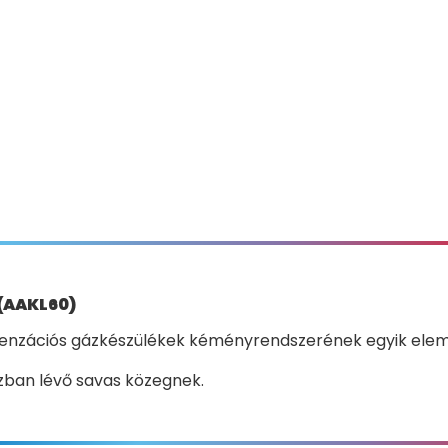
 (AAKL60)
denzációs gázkészülékek kéményrendszerének egyik eleme
gázban lévő savas közegnek.