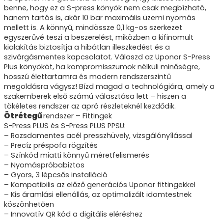
benne, hogy ez a S-press könyök nem csak megbízható,
hanem tartós is, akár 10 bar maximális üzemi nyomás
mellett is. A könnyű, mindössze 0,1 kg-os szerkezet
egyszerűvé teszi a beszerelést, miközben a kifinomult
kialakítás biztosítja a hibátlan illeszkedést és a
szivárgásmentes kapcsolatot. Válaszd az Uponor S-Press
Plus könyököt, ha kompromisszumok nélküli minőségre,
hosszú élettartamra és modern rendszerszintű
megoldásra vágysz! Bízd magad a technológiára, amely a
szakemberek első számú választása lett – hiszen a
tökéletes rendszer az apró részleteknél kezdődik.
Ötrétegű
rendszer – Fittingek
S-Press PLUS és S-Press PLUS PPSU:
– Rozsdamentes acél presszhüvely, vizsgálónyílással
– Precíz préspofa rögzítés
– Színkód miatti könnyű méretfelismerés
– Nyomáspróbabiztos
– Gyors, 3 lépcsős installáció
– Kompatibilis az előző generációs Uponor fittingekkel
– Kis áramlási ellenállás, az optimalizált idomtestnek
köszönhetően
– Innovatív QR kód a digitális eléréshez