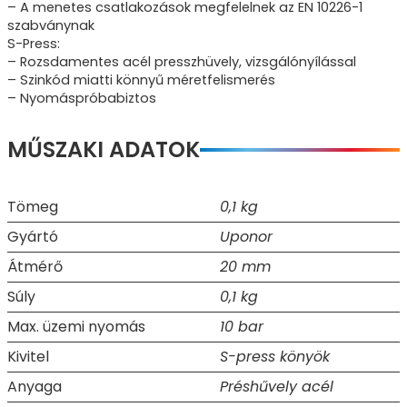
– A menetes csatlakozások megfelelnek az EN 10226-1
szabványnak
S-Press:
– Rozsdamentes acél presszhüvely, vizsgálónyílással
– Szinkód miatti könnyű méretfelismerés
– Nyomáspróbabiztos
MŰSZAKI ADATOK
Tömeg
0,1 kg
Gyártó
Uponor
Átmérő
20 mm
Súly
0,1 kg
Max. üzemi nyomás
10 bar
Kivitel
S-press könyök
Anyaga
Préshűvely acél