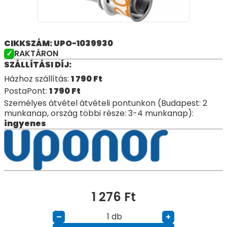
CIKKSZÁM: UPO-1039930
RAKTÁRON
SZÁLLÍTÁSI DÍJ:
Házhoz szállítás:
1 790
Ft
PostaPont:
1 790
Ft
Személyes átvétel átvételi pontunkon (Budapest: 2
munkanap, ország többi része: 3-4 munkanap):
ingyenes
1 276
Ft
db
–
+