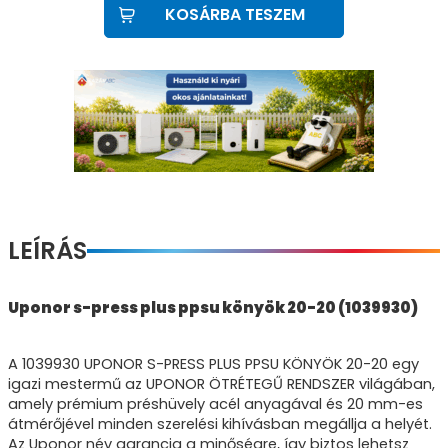
KOSÁRBA TESZEM
LEÍRÁS
Uponor s-press plus ppsu könyök 20-20 (1039930)
A 1039930 UPONOR S-PRESS PLUS PPSU KÖNYÖK 20-20 egy
igazi mestermű az UPONOR ÖTRÉTEGŰ RENDSZER világában,
amely prémium préshüvely acél anyagával és 20 mm-es
átmérőjével minden szerelési kihívásban megállja a helyét.
Az Uponor név garancia a minőségre, így biztos lehetsz