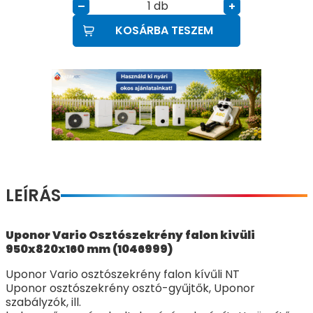
db
–
+
KOSÁRBA TESZEM
LEÍRÁS
Uponor Vario Osztószekrény falon kivüli
950x820x160 mm (1046999)
Uponor Vario osztószekrény falon kívűli NT
Uponor osztószekrény osztó-gyűjtők, Uponor
szabályzók, ill.