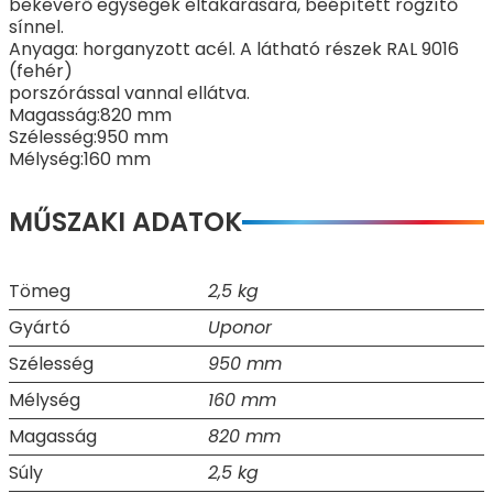
bekeverő egységek eltakarására, beépített rögzítő
sínnel.
Anyaga: horganyzott acél. A látható részek RAL 9016
(fehér)
porszórással vannal ellátva.
Magasság:820 mm
Szélesség:950 mm
Mélység:160 mm
MŰSZAKI ADATOK
Tömeg
2,5 kg
Gyártó
Uponor
Szélesség
950 mm
Mélység
160 mm
Magasság
820 mm
Súly
2,5 kg