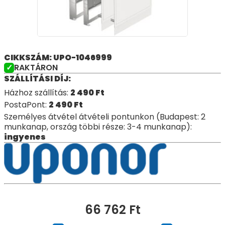
CIKKSZÁM: UPO-1046999
RAKTÁRON
SZÁLLÍTÁSI DÍJ:
Házhoz szállítás:
2 490
Ft
PostaPont:
2 490
Ft
Személyes átvétel átvételi pontunkon (Budapest: 2
munkanap, ország többi része: 3-4 munkanap):
ingyenes
66 762
Ft