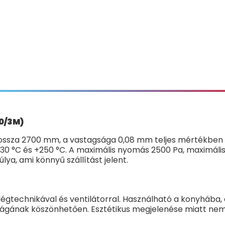
50/3M)
ssza 2700 mm, a vastagsága 0,08 mm teljes mértékben me
0 °C és +250 °C. A maximális nyomás 2500 Pa, maximális
ya, ami könnyű szállítást jelent.
légtechnikával és ventilátorral. Használható a konyhába, 
ágának köszönhetően. Esztétikus megjelenése miatt nem 