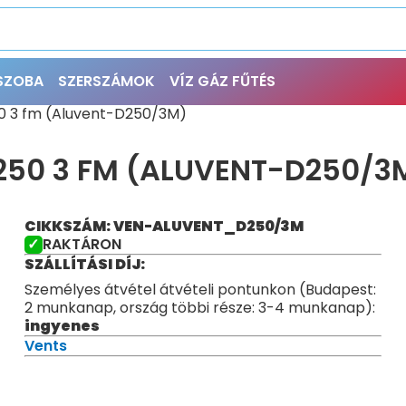
ŐSZOBA
SZERSZÁMOK
VÍZ GÁZ FŰTÉS
50 3 fm (Aluvent-D250/3M)
250 3 FM (ALUVENT-D250/3
CIKKSZÁM: VEN-ALUVENT_D250/3M
RAKTÁRON
SZÁLLÍTÁSI DÍJ:
Személyes átvétel átvételi pontunkon (Budapest:
2 munkanap, ország többi része: 3-4 munkanap):
ingyenes
Vents