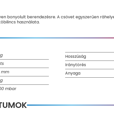
yen bonyolult berendezésre. A csövet egyszerűen ráhelyez
tóbilincs használata.
kg
Hosszúság
ts
Iránytörés
0 mm
Anyaga
kg
00 mbar
NTUMOK