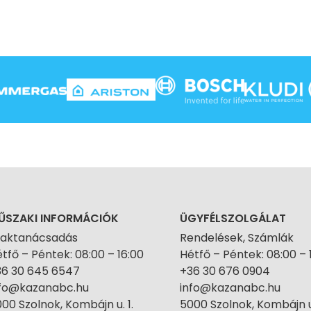
ŰSZAKI INFORMÁCIÓK
ÜGYFÉLSZOLGÁLAT
zaktanácsadás
Rendelések, Számlák
tfő – Péntek: 08:00 – 16:00
Hétfő – Péntek: 08:00 – 
36 30 645 6547
+36 30 676 0904
nfo@kazanabc.hu
info@kazanabc.hu
00 Szolnok, Kombájn u. 1.
5000 Szolnok, Kombájn u.