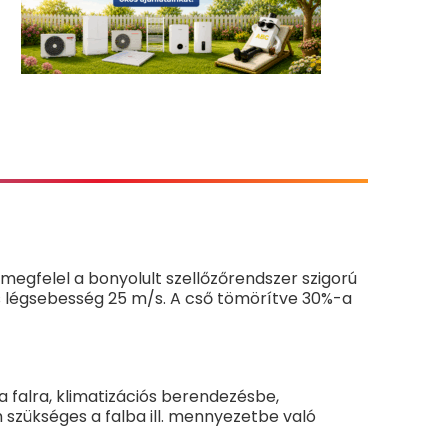
gfelel a bonyolult szellőzőrendszer szigorú
 légsebesség 25 m/s. A cső tömörítve 30%-a
a falra, klimatizációs berendezésbe,
szükséges a falba ill. mennyezetbe való