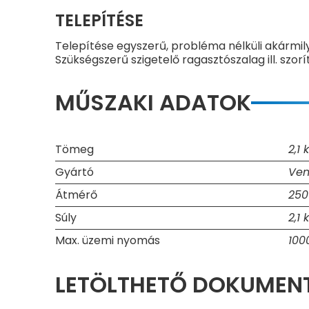
TELEPÍTÉSE
Telepítése egyszerű, probléma nélküli akármil
Szükségszerű szigetelő ragasztószalag ill. szorí
MŰSZAKI ADATOK
Tömeg
2,1 
Gyártó
Ven
Átmérő
25
Súly
2,1 
Max. üzemi nyomás
100
LETÖLTHETŐ DOKUME