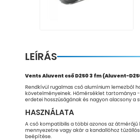
LEÍRÁS
Vents Aluvent cső D250 3 fm (Aluvent-D2
Rendkívül rugalmas cső alumínium lemezből ho
követelményeinek. Hőmérséklet tartománya -3
erdetei hosszúságának és nagyon alacsony a súl
HASZNÁLATA
A cső kompatibilis a többi azonos az átmérőjű 
mennyezetre vagy akár a kandallóhoz tűzállós
beépítése.