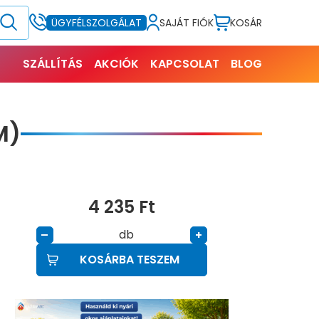
SAJÁT FIÓK
KOSÁR
ÜGYFÉLSZOLGÁLAT
SZÁLLÍTÁS
AKCIÓK
KAPCSOLAT
BLOG
M)
4 235
Ft
db
–
+
KOSÁRBA TESZEM