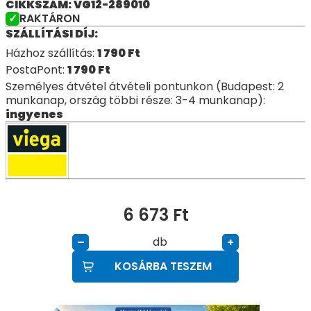
CIKKSZÁM: VG12-289010
RAKTÁRON
SZÁLLÍTÁSI DÍJ:
Házhoz szállítás:
1 790
Ft
PostaPont:
1 790
Ft
Személyes átvétel átvételi pontunkon (Budapest: 2
munkanap, ország többi része: 3-4 munkanap):
ingyenes
6 673
Ft
db
–
+
KOSÁRBA TESZEM