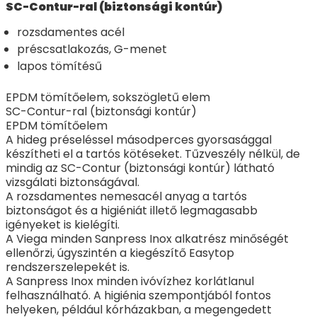
SC-Contur-ral (biztonsági kontúr)
rozsdamentes acél
préscsatlakozás, G-menet
lapos tömítésű
EPDM tömítőelem, sokszögletű elem
SC-Contur-ral (biztonsági kontúr)
EPDM tömítőelem
A hideg préseléssel másodperces gyorsasággal
készítheti el a tartós kötéseket. Tűzveszély nélkül, de
mindig az SC-Contur (biztonsági kontúr) látható
vizsgálati biztonságával.
A rozsdamentes nemesacél anyag a tartós
biztonságot és a higiéniát illető legmagasabb
igényeket is kielégíti.
A Viega minden Sanpress Inox alkatrész minőségét
ellenőrzi, úgyszintén a kiegészítő Easytop
rendszerszelepekét is.
A Sanpress Inox minden ivóvízhez korlátlanul
felhasználható. A higiénia szempontjából fontos
helyeken, például kórházakban, a megengedett