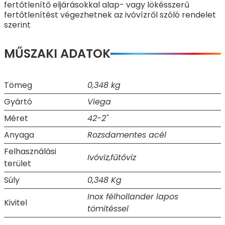
fertőtlenítő eljárásokkal alap- vagy lökésszerű
fertőtlenítést végezhetnek az ivóvízről szóló rendelet
szerint
MŰSZAKI ADATOK
Tömeg
0,348 kg
Gyártó
Viega
Méret
42-2"
Anyaga
Rozsdamentes acél
Felhasználási
Ivóviz,fűtőviz
terület
Súly
0,348 Kg
Inox félhollander lapos
Kivitel
tömitéssel