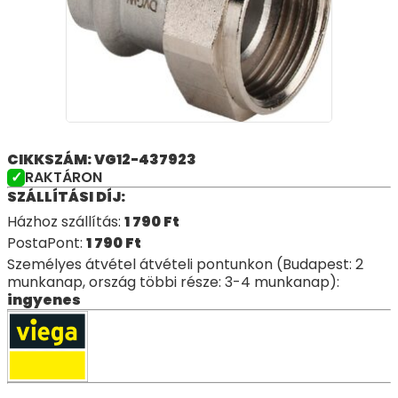
CIKKSZÁM: VG12-437923
RAKTÁRON
SZÁLLÍTÁSI DÍJ:
Házhoz szállítás:
1 790
Ft
PostaPont:
1 790
Ft
Személyes átvétel átvételi pontunkon (Budapest: 2
munkanap, ország többi része: 3-4 munkanap):
ingyenes