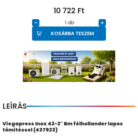
10 722
Ft
db
–
+
KOSÁRBA TESZEM
LEÍRÁS
Viegapress Inox 42-2″ Bm félhollander lapos
tömitéssel (437923)