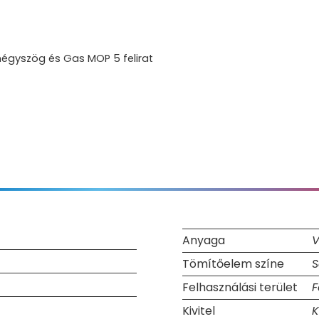
négyszög és Gas MOP 5 felirat
Anyaga
V
Tömítőelem színe
S
Felhasználási terület
F
Kivitel
K