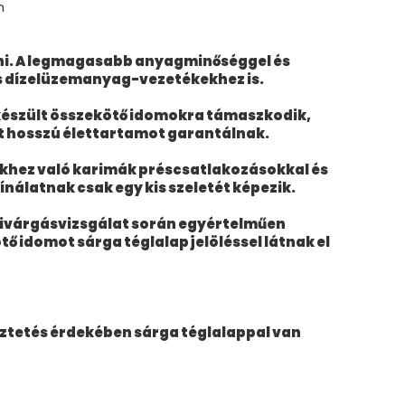
n
tni. A legmagasabb anyagminőséggel és
és dízelüzemanyag-vezetékekhez is.
l készült összekötő idomokra támaszkodik,
t hosszú élettartamot garantálnak.
yekhez való karimák préscsatlakozásokkal és
nálatnak csak egy kis szeletét képezik.
szivárgásvizsgálat során egyértelműen
ő idomot sárga téglalap jelöléssel látnak el
ztetés érdekében sárga téglalappal van