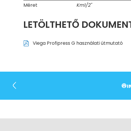
Méret
Km1/2"
LETÖLTHETŐ DOKUME
Viega Profipress G használati útmutató