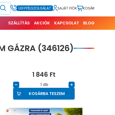
SAJÁT FIÓK
KOSÁR
ÜGYFÉLSZOLGÁLAT
SZÁLLÍTÁS
AKCIÓK
KAPCSOLAT
BLOG
OM GÁZRA (346126)
1 846
Ft
db
–
+
KOSÁRBA TESZEM