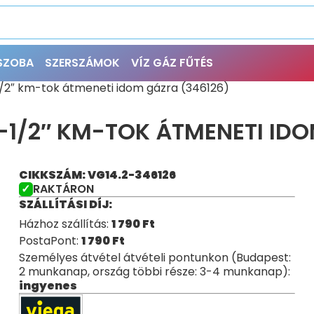
ŐSZOBA
SZERSZÁMOK
VÍZ GÁZ FŰTÉS
1/2″ km-tok átmeneti idom gázra (346126)
5-1/2″ KM-TOK ÁTMENETI ID
CIKKSZÁM: VG14.2-346126
RAKTÁRON
SZÁLLÍTÁSI DÍJ:
Házhoz szállítás:
1 790
Ft
PostaPont:
1 790
Ft
Személyes átvétel átvételi pontunkon (Budapest:
2 munkanap, ország többi része: 3-4 munkanap):
ingyenes