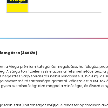
idom gázra (346126)
om a Viega prémium kategóriás megoldása, ha földgáz, propá
g. A sárga tömítőelem színe azonnal felismerhetővé teszi a gá
ges hegesztés vagy forrasztás nélkül. Mindössze 0,0544 kg-os
 Viega névhez méltó tartósságot garantál. Válaszd ezt a KM-t
s a gyors szerelhetőség! Bízd magad a minőségre, és élvezd a
sabb szintű biztonságot nyújtja. A rendszer optimálisan al