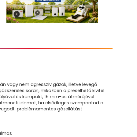
n vagy nem agresszív gázok, illetve levegő
zszerelés során, miközben a préselhető kivitel
 súlyával és kompakt, 15 mm-es átmérőjével
ok átmeneti idomot, ha elsődleges szempontod a
 nyugodt, problémamentes gázellátást
kalmas