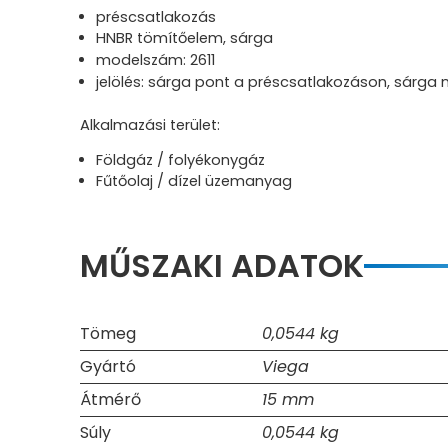
préscsatlakozás
HNBR tömítőelem, sárga
modelszám: 2611
jelölés: sárga pont a préscsatlakozáson, sárga 
Alkalmazási terület:
Földgáz / folyékonygáz
Fűtőolaj / dízel üzemanyag
MŰSZAKI ADATOK
Tömeg
0,0544 kg
Gyártó
Viega
Átmérő
15 mm
Súly
0,0544 kg