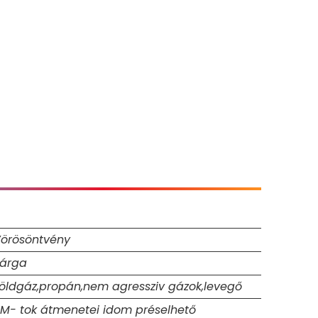
örösöntvény
árga
öldgáz,propán,nem agressziv gázok,levegő
M- tok átmenetei idom préselhető