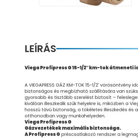
LEÍRÁS
Viega Profipress G 15-1/2″ km-tok átmeneti 
A VIEGAPRESS GÁZ KM-TOK 15-1/2′ vörösöntvény id
biztonságos és megbízható szállítására van szüksé
gyorsabb és tisztább szerelést biztosít – felesle
kiválóan illeszkedik szűk helyekre is, miközben a
hosszú távú biztonság, a tökéletes illeszkedés é
otthonodban vagy munkahelyeden.
Viega Profipress G
Gázvezetékek maximális biztonsága.
A Profipress G
préscsatlakozó rendszer a legmaga