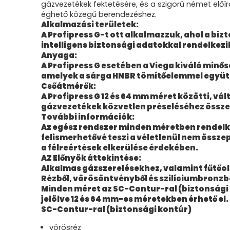
gázvezetékek fektetésére, és a szigorú német előí
éghető közegű berendezéshez.
Alkalmazási területek:
A Profipress G-t ott alkalmazzuk, ahol a 
intelligens biztonsági adatokkal rendelkez
Anyaga:
A Profipress G esetében a Viega kiváló min
amelyek a sárga HNBR tömítőelemmel együtt
Csőátmérők:
A Profipress G 12 és 64 mm méret közötti, v
gázvezetékek közvetlen préseléséhez össze 
További információk:
Az egész rendszer minden méretben rendelke
felismerhetővé teszi a véletlenül nem össze
a félreértések elkerülése érdekében.
AZ Előnyök áttekintése:
Alkalmas gázszerelésekhez, valamint fűtőo
Rézből, vörösöntvényből és szilíciumbronzb
Minden méret az SC-Contur-ral (biztonsági
jelölve 12 és 64 mm-es méretekben érhető el.
SC-Contur-ral (biztonsági kontúr)
vörösréz