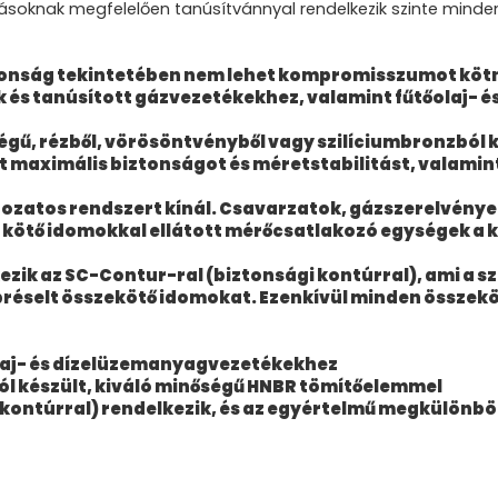
rásoknak megfelelően tanúsítvánnyal rendelkezik szinte minde
biztonság tekintetében nem lehet kompromisszumot kö
ik és tanúsított gázvezetékekhez, valamint fűtőolaj- 
őségű, rézből, vörösöntvényből vagy szilíciumbronzbó
 maximális biztonságot és méretstabilitást, valamin
áltozatos rendszert kínál. Csavarzatok, gázszerelvén
kötő idomokkal ellátott mérőcsatlakozó egységek a kí
zik az SC-Contur-ral (biztonsági kontúrral), ami a 
préselt összekötő idomokat. Ezenkívül minden összeköt
laj- és dízelüzemanyagvezetékekhez
ól készült, kiváló minőségű HNBR tömítőelemmel
 kontúrral) rendelkezik, és az egyértelmű megkülönbö