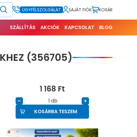
SAJÁT FIÓK
KOSÁR
ÜGYFÉLSZOLGÁLAT
SZÁLLÍTÁS
AKCIÓK
KAPCSOLAT
BLOG
KHEZ (356705)
1 168
Ft
db
–
+
KOSÁRBA TESZEM