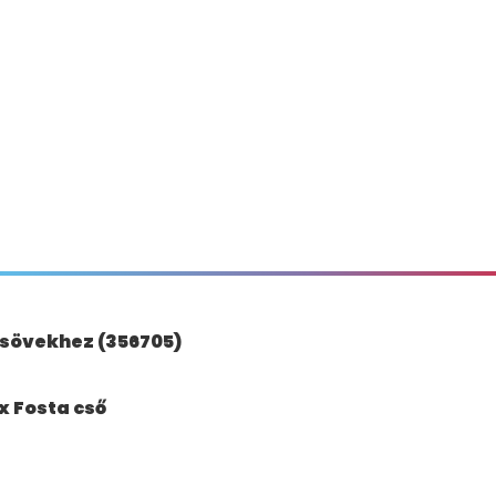
csövekhez (356705)
x Fosta cső