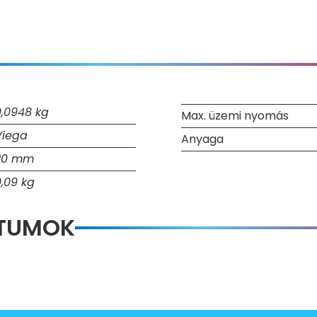
0,0948 kg
Max. üzemi nyomás
Viega
Anyaga
20 mm
0,09 kg
NTUMOK