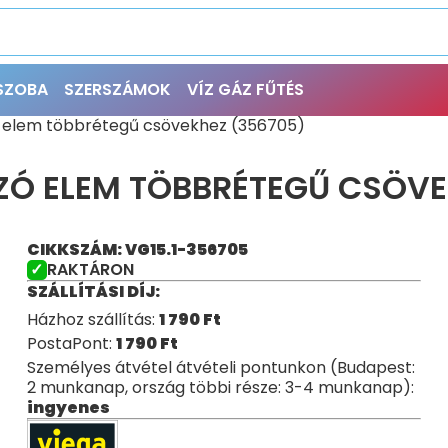
ŐSZOBA
SZERSZÁMOK
VÍZ GÁZ FŰTÉS
ó elem többrétegű csövekhez (356705)
ZÓ ELEM TÖBBRÉTEGŰ CSÖVE
CIKKSZÁM: VG15.1-356705
RAKTÁRON
SZÁLLÍTÁSI DÍJ:
Házhoz szállítás:
1 790
Ft
PostaPont:
1 790
Ft
Személyes átvétel átvételi pontunkon (Budapest:
2 munkanap, ország többi része: 3-4 munkanap):
ingyenes