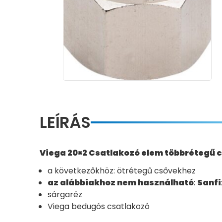
LEÍRÁS
Viega 20×2 Csatlakozó elem többrétegű 
a következőkhöz: ötrétegű csővekhez
az alábbiakhoz nem használható
:
Sanfi
sárgaréz
Viega bedugós csatlakozó