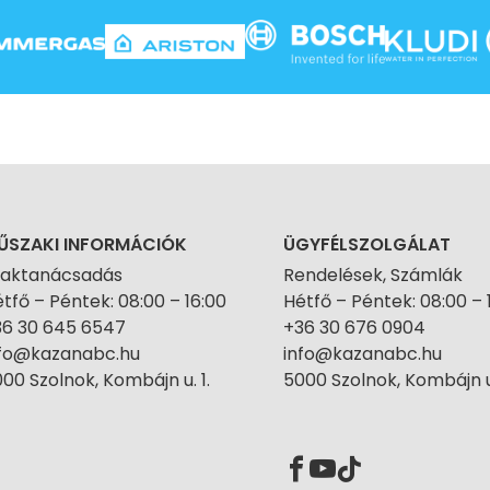
ŰSZAKI INFORMÁCIÓK
ÜGYFÉLSZOLGÁLAT
zaktanácsadás
Rendelések, Számlák
tfő – Péntek: 08:00 – 16:00
Hétfő – Péntek: 08:00 – 
36 30 645 6547
+36 30 676 0904
nfo@kazanabc.hu
info@kazanabc.hu
00 Szolnok, Kombájn u. 1.
5000 Szolnok, Kombájn u.