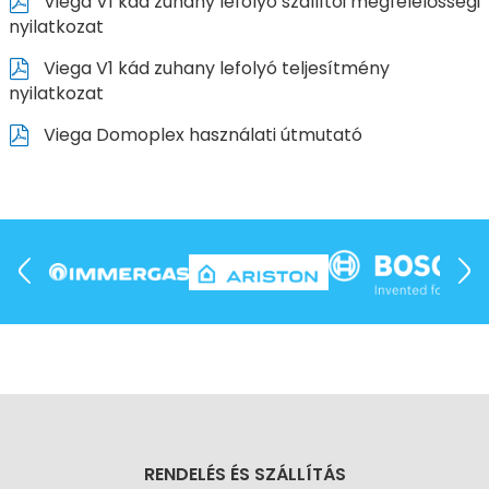
Viega V1 kád zuhany lefolyó szállítói megfelelősségi
nyilatkozat
Viega V1 kád zuhany lefolyó teljesítmény
nyilatkozat
Viega Domoplex használati útmutató
RENDELÉS ÉS SZÁLLÍTÁS