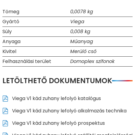
Tömeg
0,0078 kg
Gyártó
Viega
Súly
0,008 kg
Anyaga
Műanyag
Kivitel
Merülő cső
Felhasználási terület
Domoplex szifonok
LETÖLTHETŐ DOKUMENTUMOK
Viega V1 kád zuhany lefolyó katalógus
Viega V1 kád zuhany lefolyó alkalmazás technika
Viega V1 kád zuhany lefolyó prospektus