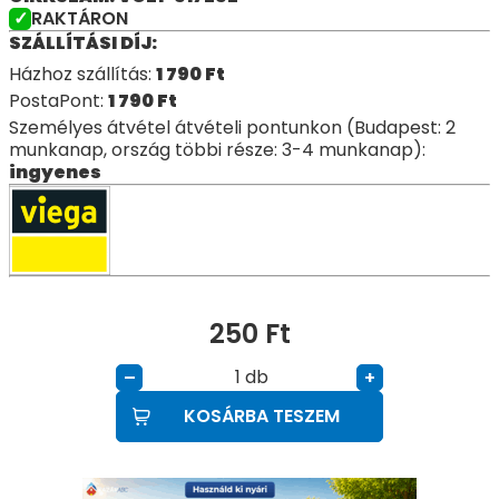
RAKTÁRON
SZÁLLÍTÁSI DÍJ:
Házhoz szállítás:
1 790
Ft
PostaPont:
1 790
Ft
Személyes átvétel átvételi pontunkon (Budapest: 2
munkanap, ország többi része: 3-4 munkanap):
ingyenes
250
Ft
db
–
+
KOSÁRBA TESZEM