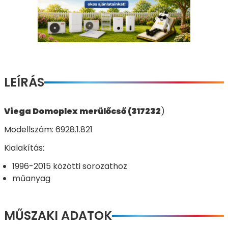
LEÍRÁS
Viega Domoplex merülőcső (317232
)
Modellszám: 6928.1.821
Kialakítás:
1996-2015 közötti sorozathoz
műanyag
MŰSZAKI ADATOK