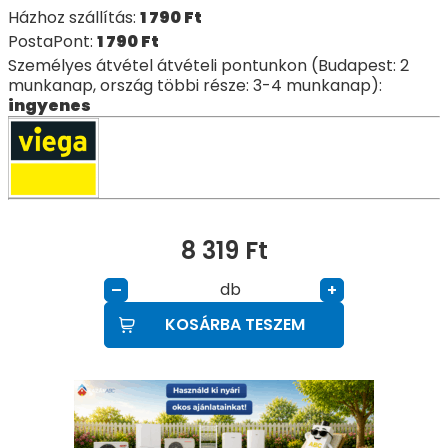
Házhoz szállítás:
1 790
Ft
PostaPont:
1 790
Ft
Személyes átvétel átvételi pontunkon (Budapest: 2
munkanap, ország többi része: 3-4 munkanap):
ingyenes
8 319
Ft
db
–
+
KOSÁRBA TESZEM