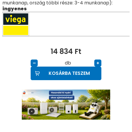
munkanap, ország többi része: 3-4 munkanap):
ingyenes
14 834
Ft
db
–
+
KOSÁRBA TESZEM