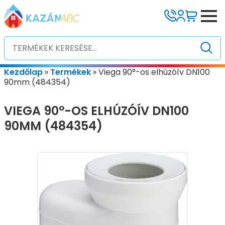
Kezdőlap
»
Termékek
»
Viega 90°-os elhúzóív DN100
90mm (484354)
VIEGA 90°-OS ELHÚZÓÍV DN100
90MM (484354)