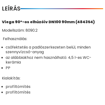
LEÍRÁS
Viega 90°-os elhúzóív DN100 90mm (484354)
Modellszám: 8090.2
Felhasználás:
csőfektetés a padlószerkezeten belül, minden
szennyvízcső-anyag
az alábbiakhoz nem használható: 4,5 l-es WC-
kerámia
PP
Kialakítás:
profíltömítés
profíltömítés