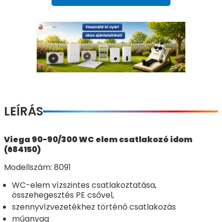
LEÍRÁS
Viega 90-90/300 WC elem csatlakozó idom
(684150)
Modellszám: 8091
WC-elem vízszintes csatlakoztatása,
összehegesztés PE csővel,
szennyvízvezetékhez történő csatlakozás
műanyag