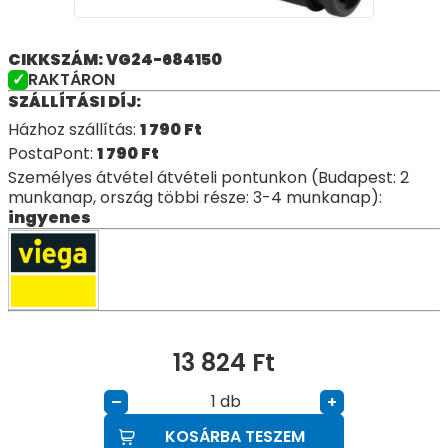
CIKKSZÁM: VG24-684150
RAKTÁRON
SZÁLLÍTÁSI DÍJ:
Házhoz szállítás:
1 790
Ft
PostaPont:
1 790
Ft
Személyes átvétel átvételi pontunkon (Budapest: 2
munkanap, ország többi része: 3-4 munkanap):
ingyenes
13 824
Ft
db
–
+
KOSÁRBA TESZEM