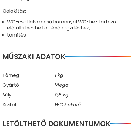
Kialakítás:
WC-csatlakozócső horonnyal WC-hez tartozó
előfalbilincsbe történő rögzítéshez,
tömítés
MŰSZAKI ADATOK
Tömeg
1 kg
Gyártó
Viega
Súly
0,8 kg
Kivitel
WC bekötő
LETÖLTHETŐ DOKUMENTUMOK