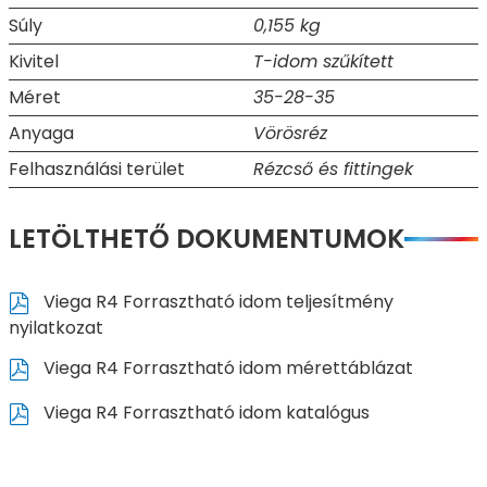
Súly
0,155 kg
Kivitel
T-idom szűkített
Méret
35-28-35
Anyaga
Vörösréz
Felhasználási terület
Rézcső és fittingek
LETÖLTHETŐ DOKUMENTUMOK
Viega R4 Forrasztható idom teljesítmény
nyilatkozat
Viega R4 Forrasztható idom mérettáblázat
Viega R4 Forrasztható idom katalógus