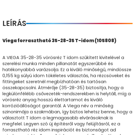
LEÍRÁS
Viega forrasztható 35-28-35 T-idom (105808)
A VIEGA 35-28-35 vörösréz T idom szűkített kivitelével a
szerelési munka minden pillanatát egyszerűbbé és
hatékonyabbá varázsolja. Ez a kiváló minőségű, mindössze
0,155 kg súlyú idom tökéletes választás, ha rézcsöveket és
fittingeket szeretnél megbízhatóan és tartósan
összekapcsolni. Átmérője (35-28-35) biztosítja, hogy a
legkülönfélébb csővezeték-rendszerekben is helytáll, míg a
vörösréz anyag hosszú élettartamot és kiváló
korrózióállóságot garantál. A Viega név a minőség
szinonimája a szakmában, így biztos lehetsz benne, hogy a
választott T idom a legmagasabb elvárásoknak is
megfelel. Legyen szó új építésről vagy felújításról, ez a
forrasztható réz idom inspirációt és biztonságot ad