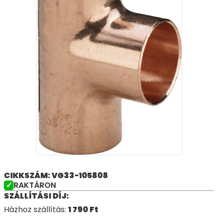
CIKKSZÁM: VG33-105808
RAKTÁRON
SZÁLLÍTÁSI DÍJ:
Házhoz szállítás:
1 790
Ft