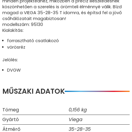
minden projektedhez, miközben a precíz illeszkedésnek
köszönhetően a szerelés is örömteli élménnyé válik. Bízd
magad a VIEGA 35-28-35 T idomra, és építsd fel a jövő
csőhálózatait magabiztosan!
modellszám: 95130
Kialakítás:
forrasztható csatlakozó
vörösréz
Jelölés:
DVGW
MŰSZAKI ADATOK
Tömeg
0,156 kg
Gyártó
Viega
Átmérő
35-28-35