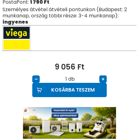
PostaPont:
1 790
Ft
Személyes átvétel átvételi pontunkon (Budapest: 2
munkanap, ország többi része: 3-4 munkanap):
ingyenes
9 056
Ft
db
–
+
KOSÁRBA TESZEM