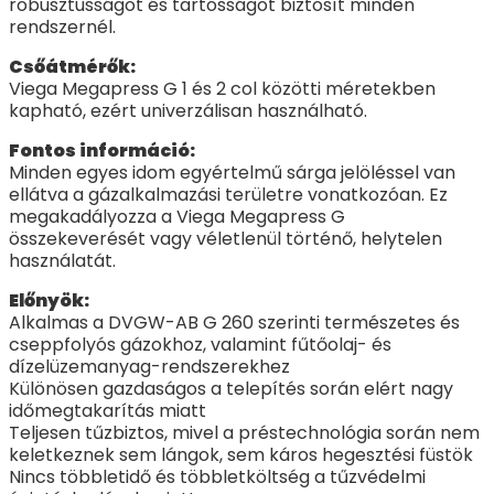
robusztusságot és tartósságot biztosít minden
rendszernél.
Csőátmérők:
Viega Megapress G 1 és 2 col közötti méretekben
kapható, ezért univerzálisan használható.
Fontos információ:
Minden egyes idom egyértelmű sárga jelöléssel van
ellátva a gázalkalmazási területre vonatkozóan. Ez
megakadályozza a Viega Megapress G
összekeverését vagy véletlenül történő, helytelen
használatát.
Előnyök:
Alkalmas a DVGW-AB G 260 szerinti természetes és
cseppfolyós gázokhoz, valamint fűtőolaj- és
dízelüzemanyag-rendszerekhez
Különösen gazdaságos a telepítés során elért nagy
időmegtakarítás miatt
Teljesen tűzbiztos, mivel a préstechnológia során nem
keletkeznek sem lángok, sem káros hegesztési füstök
Nincs többletidő és többletköltség a tűzvédelmi