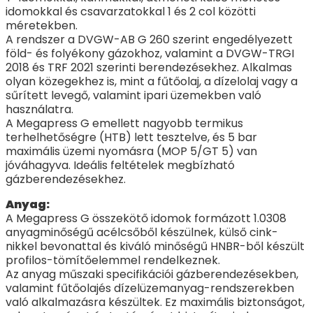
idomokkal és csavarzatokkal 1 és 2 col közötti
méretekben.
A rendszer a DVGW-AB G 260 szerint engedélyezett
föld- és folyékony gázokhoz, valamint a DVGW-TRGI
2018 és TRF 2021 szerinti berendezésekhez. Alkalmas
olyan közegekhez is, mint a fűtőolaj, a dízelolaj vagy a
sűrített levegő, valamint ipari üzemekben való
használatra.
A Megapress G emellett nagyobb termikus
terhelhetőségre (HTB) lett tesztelve, és 5 bar
maximális üzemi nyomásra (MOP 5/GT 5) van
jóváhagyva. Ideális feltételek megbízható
gázberendezésekhez.
Anyag:
A Megapress G összekötő idomok formázott 1.0308
anyagminőségű acélcsőből készülnek, külső cink-
nikkel bevonattal és kiváló minőségű HNBR-ből készült
profilos-tömítőelemmel rendelkeznek.
Az anyag műszaki specifikációi gázberendezésekben,
valamint fűtőolajés dízelüzemanyag-rendszerekben
való alkalmazásra készültek. Ez maximális biztonságot,