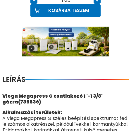
db
–
+
KOSÁRBA TESZEM
LEÍRÁS
Viega Megapress G csatlakozó 1″-1 3/8″
gázra(739836)
Alkalmazási területek:
A Viega Megapress G széles beépítési spektrumot fed
le számos alkatrésszel, például ívekkel, karmantyúkkal,
T-idomokkal, karimákkal, átmeneti külső menetes