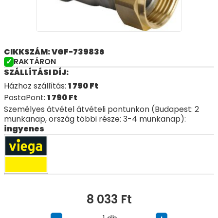
CIKKSZÁM: VGF-739836
RAKTÁRON
SZÁLLÍTÁSI DÍJ:
Házhoz szállítás:
1 790
Ft
PostaPont:
1 790
Ft
Személyes átvétel átvételi pontunkon (Budapest: 2
munkanap, ország többi része: 3-4 munkanap):
ingyenes
8 033
Ft