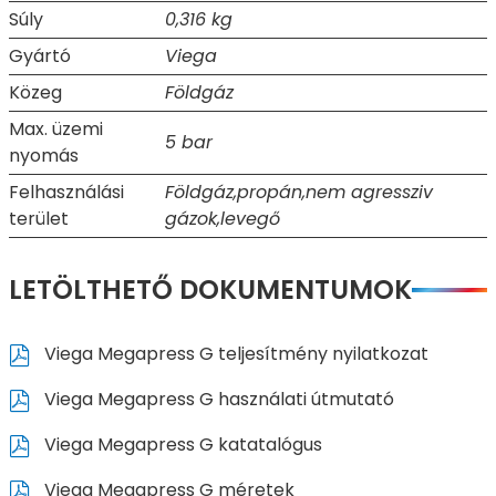
Súly
0,316 kg
Gyártó
Viega
Közeg
Földgáz
Max. üzemi
5 bar
nyomás
Felhasználási
Földgáz,propán,nem agressziv
terület
gázok,levegő
LETÖLTHETŐ DOKUMENTUMOK
Viega Megapress G teljesítmény nyilatkozat
Viega Megapress G használati útmutató
Viega Megapress G katatalógus
Viega Megapress G méretek