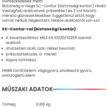
óvintézkedések miatt
Biztonság a Viega SC-Contur (biztonsági kontúr) révén
Vastagfalú acélcsövek préselése 1 és 2 col közötti
méretű gázvezetékekben függetlenül attól, hogy
varrat nélküli, hegesztett, fekete acélcsőről van szó
SC-Contur-ral (biztonsági kontúr)
A következőkhöz: MSZ EN 10220/10255 szerinti
acélcső
ötvözetlen acél, cink-nikkel bevonat
préscsatlakozás, G-menet
Kúpos tömítésű
HNBR tömítőelem, vágógyűrű, elválasztó gyűrű,
sokszögletű elem
MŰSZAKI ADATOK
Tömeg
0,316 kg