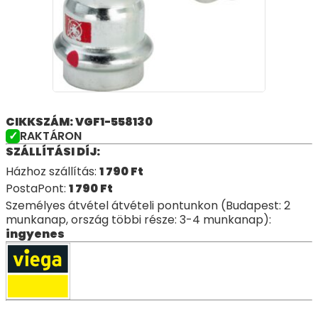
CIKKSZÁM: VGF1-558130
RAKTÁRON
SZÁLLÍTÁSI DÍJ:
Házhoz szállítás:
1 790
Ft
PostaPont:
1 790
Ft
Személyes átvétel átvételi pontunkon (Budapest: 2
munkanap, ország többi része: 3-4 munkanap):
ingyenes