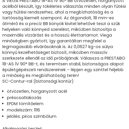
A VIEGA PRESTABO 18-AS ÍV 90° BB ötvözetlen, horganyzott
acélból készült, így tökéletes választás minden olyan fűtési
vagy hűtési rendszerhez, ahol a megbízhatóság és a
tartósság kiemelt szempont. Az átgondolt, 18 mm-es
átmérő és a precíz BB könyök kivitel lehetővé teszi a szűk
helyeken való könnyed szerelést, miközben biztosítja a
maximális vízzárást és a hosszú élettartamot. Viega
minőségben gyártott, így garantáltan megfelel a
legmagasabb elvárásoknak is. Az 0,0627 kg-os súlya
könnyű kezelhetőséget biztosít, miközben masszív
szerkezete ellenáll az idő próbájának. Válassza a PRESTABO
18-AS ÍV 90° BB-t, és teremtsen stabil, biztonságos alapot
épületgépészeti rendszereinek – lépjen egy szinttel feljebb
a minőség és megbízhatóság terén!
SC-Contur-ral (biztonsági kontúr)
ötvözetlen, horganyzott acél
préscsatlakozás
EPDM tömítőelem
modelszám: 1116
jelölés: piros szimbólum
Alkalmazási terület: