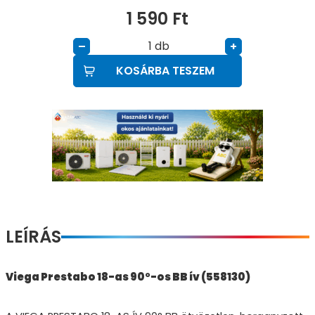
1 590
Ft
db
–
+
KOSÁRBA TESZEM
LEÍRÁS
Viega Prestabo 18-as 90°-os BB ív (558130)