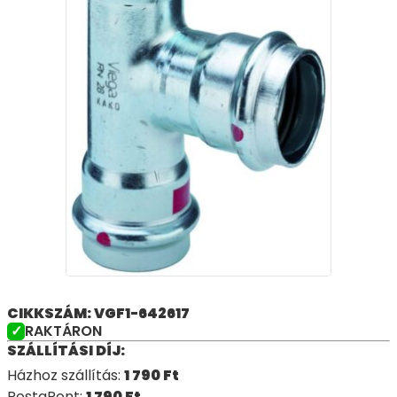
CIKKSZÁM: VGF1-642617
RAKTÁRON
SZÁLLÍTÁSI DÍJ:
Házhoz szállítás:
1 790
Ft
PostaPont:
1 790
Ft