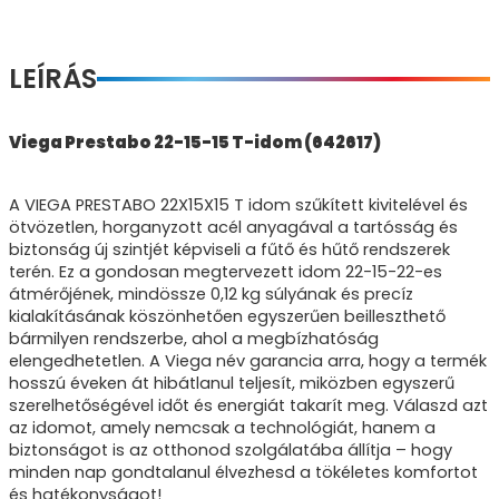
LEÍRÁS
Viega Prestabo 22-15-15 T-idom (642617)
A VIEGA PRESTABO 22X15X15 T idom szűkített kivitelével és
ötvözetlen, horganyzott acél anyagával a tartósság és
biztonság új szintjét képviseli a fűtő és hűtő rendszerek
terén. Ez a gondosan megtervezett idom 22-15-22-es
átmérőjének, mindössze 0,12 kg súlyának és precíz
kialakításának köszönhetően egyszerűen beilleszthető
bármilyen rendszerbe, ahol a megbízhatóság
elengedhetetlen. A Viega név garancia arra, hogy a termék
hosszú éveken át hibátlanul teljesít, miközben egyszerű
szerelhetőségével időt és energiát takarít meg. Válaszd azt
az idomot, amely nemcsak a technológiát, hanem a
biztonságot is az otthonod szolgálatába állítja – hogy
minden nap gondtalanul élvezhesd a tökéletes komfortot
és hatékonyságot!