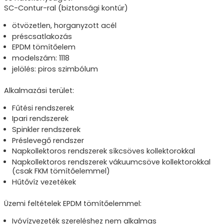
SC-Contur-ral (biztonsági kontúr)
ötvözetlen, horganyzott acél
préscsatlakozás
EPDM tömítőelem
modelszám: 1118
jelölés: piros szimbólum
Alkalmazási terület:
Fűtési rendszerek
Ipari rendszerek
Spinkler rendszerek
Préslevegő rendszer
Napkollektoros rendszerek síkcsöves kollektorokkal
Napkollektoros rendszerek vákuumcsöve kollektorokkal
(csak FKM tömítőelemmel)
Hűtővíz vezetékek
Üzemi feltételek EPDM tömítőelemmel:
Ivóvízvezeték szereléshez nem alkalmas