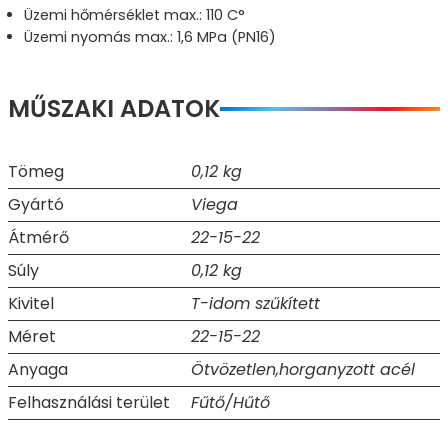
Üzemi hőmérséklet max.: 110 C°
Üzemi nyomás max.: 1,6 MPa (PN16)
MŰSZAKI ADATOK
Tömeg
0,12 kg
Gyártó
Viega
Átmérő
22-15-22
Súly
0,12 kg
Kivitel
T-idom szűkített
Méret
22-15-22
Anyaga
Ötvözetlen,horganyzott acél
Felhasználási terület
Fűtő/Hűtő