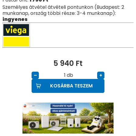
Személyes átvétel átvételi pontunkon (Budapest: 2
munkanap, ország többi része: 3-4 munkanap):
ingyenes
5 940
Ft
db
–
+
KOSÁRBA TESZEM