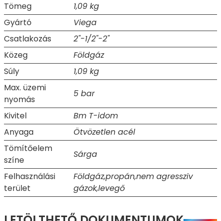
Tömeg
1,09 kg
Gyártó
Viega
Csatlakozás
2"-1/2"-2"
Közeg
Földgáz
Súly
1,09 kg
Max. üzemi
5 bar
nyomás
Kivitel
Bm T-idom
Anyaga
Ötvözetlen acél
Tömítőelem
Sárga
színe
Felhasználási
Földgáz,propán,nem agressziv
terület
gázok,levegő
LETÖLTHETŐ DOKUMENTUMOK