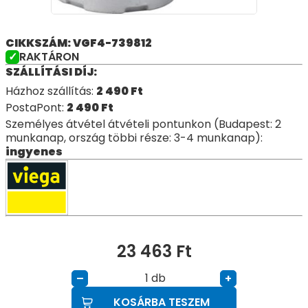
CIKKSZÁM: VGF4-739812
RAKTÁRON
SZÁLLÍTÁSI DÍJ:
Házhoz szállítás:
2 490
Ft
PostaPont:
2 490
Ft
Személyes átvétel átvételi pontunkon (Budapest: 2
munkanap, ország többi része: 3-4 munkanap):
ingyenes
23 463
Ft
db
–
+
KOSÁRBA TESZEM