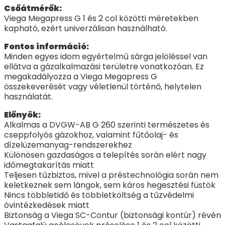
Csőátmérők:
Viega Megapress G 1 és 2 col közötti méretekben
kapható, ezért univerzálisan használható.
Fontos információ:
Minden egyes idom egyértelmű sárga jelöléssel van
ellátva a gázalkalmazási területre vonatkozóan. Ez
megakadályozza a Viega Megapress G
összekeverését vagy véletlenül történő, helytelen
használatát.
Előnyök:
Alkalmas a DVGW-AB G 260 szerinti természetes és
cseppfolyós gázokhoz, valamint fűtőolaj- és
dízelüzemanyag-rendszerekhez
Különösen gazdaságos a telepítés során elért nagy
időmegtakarítás miatt
Teljesen tűzbiztos, mivel a préstechnológia során nem
keletkeznek sem lángok, sem káros hegesztési füstök
Nincs többletidő és többletköltség a tűzvédelmi
óvintézkedések miatt
Biztonság a Viega SC-Contur (biztonsági kontúr) révén