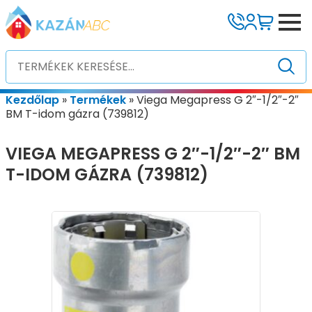
Kezdőlap
»
Termékek
»
Viega Megapress G 2″-1/2″-2″
BM T-idom gázra (739812)
VIEGA MEGAPRESS G 2″-1/2″-2″ BM
T-IDOM GÁZRA (739812)