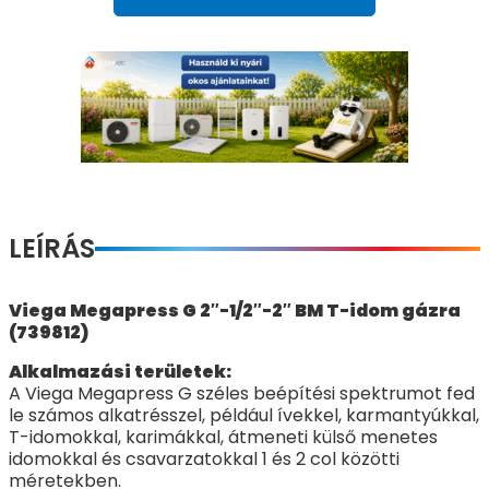
LEÍRÁS
Viega Megapress G 2″-1/2″-2″ BM T-idom gázra
(739812)
Alkalmazási területek:
A Viega Megapress G széles beépítési spektrumot fed
le számos alkatrésszel, például ívekkel, karmantyúkkal,
T-idomokkal, karimákkal, átmeneti külső menetes
idomokkal és csavarzatokkal 1 és 2 col közötti
méretekben.