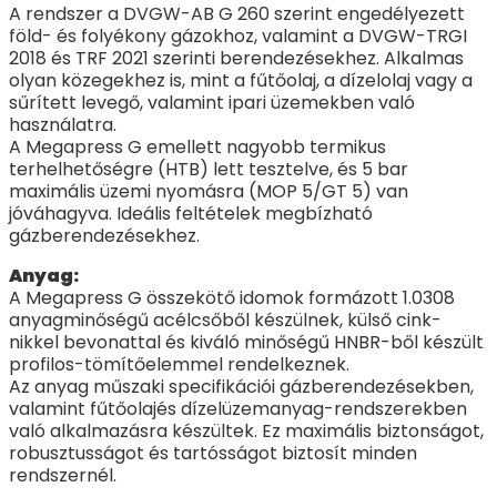
A rendszer a DVGW-AB G 260 szerint engedélyezett
föld- és folyékony gázokhoz, valamint a DVGW-TRGI
2018 és TRF 2021 szerinti berendezésekhez. Alkalmas
olyan közegekhez is, mint a fűtőolaj, a dízelolaj vagy a
sűrített levegő, valamint ipari üzemekben való
használatra.
A Megapress G emellett nagyobb termikus
terhelhetőségre (HTB) lett tesztelve, és 5 bar
maximális üzemi nyomásra (MOP 5/GT 5) van
jóváhagyva. Ideális feltételek megbízható
gázberendezésekhez.
Anyag:
A Megapress G összekötő idomok formázott 1.0308
anyagminőségű acélcsőből készülnek, külső cink-
nikkel bevonattal és kiváló minőségű HNBR-ből készült
profilos-tömítőelemmel rendelkeznek.
Az anyag műszaki specifikációi gázberendezésekben,
valamint fűtőolajés dízelüzemanyag-rendszerekben
való alkalmazásra készültek. Ez maximális biztonságot,
robusztusságot és tartósságot biztosít minden
rendszernél.