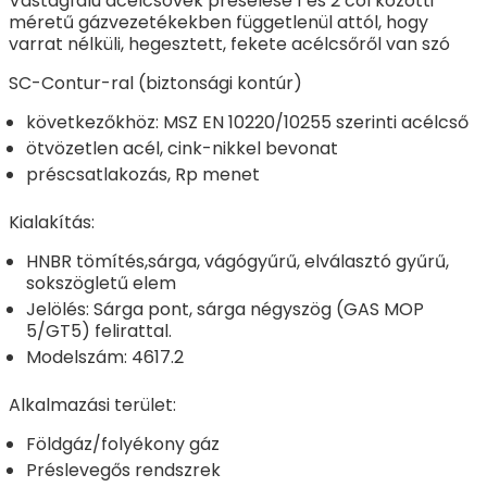
Vastagfalú acélcsövek préselése 1 és 2 col közötti
méretű gázvezetékekben függetlenül attól, hogy
varrat nélküli, hegesztett, fekete acélcsőről van szó
SC-Contur-ral (biztonsági kontúr)
következőkhöz: MSZ EN 10220/10255 szerinti acélcső
ötvözetlen acél, cink-nikkel bevonat
préscsatlakozás, Rp menet
Kialakítás:
HNBR tömítés,sárga, vágógyűrű, elválasztó gyűrű,
sokszögletű elem
Jelölés: Sárga pont, sárga négyszög (GAS MOP
5/GT5) felirattal.
Modelszám: 4617.2
Alkalmazási terület:
Földgáz/folyékony gáz
Préslevegős rendszrek