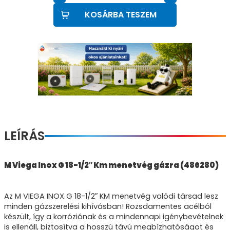
KOSÁRBA TESZEM
LEÍRÁS
M Viega Inox G 18-1/2″ Km menetvég gázra (486280)
Az M VIEGA INOX G 18-1/2″ KM menetvég valódi társad lesz
minden gázszerelési kihívásban! Rozsdamentes acélból
készült, így a korróziónak és a mindennapi igénybevételnek
is ellenáll, biztosítva a hosszú távú megbízhatóságot és