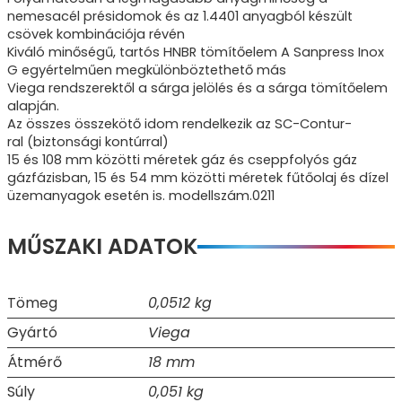
nemesacél présidomok és az 1.4401 anyagból készült
csövek kombinációja révén
Kiváló minőségű, tartós HNBR tömítőelem A Sanpress Inox
G egyértelműen megkülönböztethető más
Viega rendszerektől a sárga jelölés és a sárga tömítőelem
alapján.
Az összes összekötő idom rendelkezik az SC-Contur-
ral (biztonsági kontúrral)
15 és 108 mm közötti méretek gáz és cseppfolyós gáz
gázfázisban, 15 és 54 mm közötti méretek fűtőolaj és dízel
üzemanyagok esetén is. modellszám.0211
MŰSZAKI ADATOK
Tömeg
0,0512 kg
Gyártó
Viega
Átmérő
18 mm
Súly
0,051 kg