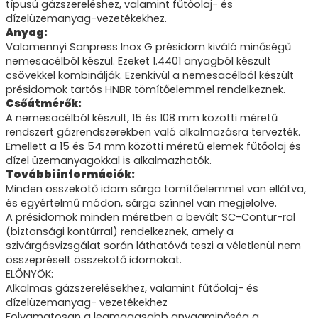
típusú gázszereléshez, valamint fűtőolaj- és
dízelüzemanyag-vezetékekhez.
Anyag:
Valamennyi Sanpress Inox G présidom kiváló minőségű
nemesacélból készül. Ezeket 1.4401 anyagból készült
csövekkel kombinálják. Ezenkívül a nemesacélból készült
présidomok tartós HNBR tömítőelemmel rendelkeznek.
Csőátmérők:
A nemesacélból készült, 15 és 108 mm közötti méretű
rendszert gázrendszerekben való alkalmazásra tervezték.
Emellett a 15 és 54 mm közötti méretű elemek fűtőolaj és
dízel üzemanyagokkal is alkalmazhatók.
További információk:
Minden összekötő idom sárga tömítőelemmel van ellátva,
és egyértelmű módon, sárga színnel van megjelölve.
A présidomok minden méretben a bevált SC-Contur-ral
(biztonsági kontúrral) rendelkeznek, amely a
szivárgásvizsgálat során láthatóvá teszi a véletlenül nem
összepréselt összekötő idomokat.
ELŐNYÖK:
Alkalmas gázszerelésekhez, valamint fűtőolaj- és
dízelüzemanyag- vezetékekhez
Folyamatosan a legmagasabb anyagminőség a