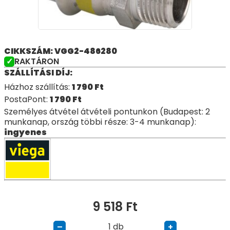
CIKKSZÁM: VGG2-486280
RAKTÁRON
SZÁLLÍTÁSI DÍJ:
Házhoz szállítás:
1 790
Ft
PostaPont:
1 790
Ft
Személyes átvétel átvételi pontunkon (Budapest: 2
munkanap, ország többi része: 3-4 munkanap):
ingyenes
9 518
Ft
db
–
+