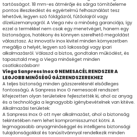
tartósságot. 18 mm-es átmérője és sárga tömítőeleme
pontos illeszkedést és egyértelmű felhasználást tesz
lehetővé, legyen szó földgázról, fűtőolajról vagy
dízelüzemanyagról. A Viega név a minőség garanciája, így
ezzel a termékkel nem csak egy menetvéget, hanem egy
biztonságos, hatékony és könnyen szerelhető megoldást
választasz. Az innovatív inox kivitel minden környezetben
megállja a helyét, legyen szó lakossági vagy ipari
alkalmazásról. Válaszd a biztos, gondtalan működést, és
tapasztald meg a Viega minőséget minden
csatlakozásban!
Viega Sanpress Inox G NEMESACÉL RENDSZER A
LEGJOBB MINŐSÉGŰ GÁZRENDSZEREKHEZ
A teljes biztonság minden gázszerelésnél elsődleges
fontosságú. A Sanpress Inox G nemesacél rendszert
kifejezetten olyan területekre fejlesztették ki, ahol az anyag
és a technológia a legnagyobb igénybevételnek van kitéve.
Alkalmazási területek:
A Sanpress Inox G ott nyer alkalmazást, ahol a biztonság
tekintetében nem lehet kompromisszumot kötni. A
legmagasabb anyagminőséggel és intelligens biztonsági
tulajdonságokkal és tanúsítvánnyal rendelkezik minden