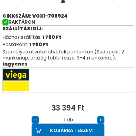
CIKKSZÁM: VGX1-708924
RAKTÁRON
SZÁLLÍTÁSI DÍJ:
Házhoz szállítás:
1 790
Ft
PostaPont:
1 790
Ft
Személyes átvétel átvételi pontunkon (Budapest: 2
munkanap, ország többi része: 3-4 munkanap):
ingyenes
33 394
Ft
db
–
+
KOSÁRBA TESZEM