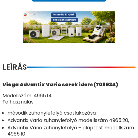
LEÍRÁS
Viega Advantix Vario sarok idom (708924)
Modellszám: 4965.14
Felhasználás:
második zuhanylefolyó csatlakozása
Advantix Vario zuhanylefolyó modellszám 4965.20
,
Advantix Vario zuhanylefolyó – alaptest modellszám
4965.10