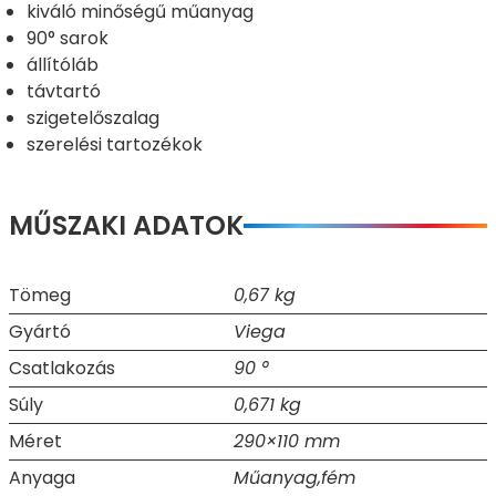
kiváló minőségű műanyag
90° sarok
állítóláb
távtartó
szigetelőszalag
szerelési tartozékok
MŰSZAKI ADATOK
Tömeg
0,67 kg
Gyártó
Viega
Csatlakozás
90 °
Súly
0,671 kg
Méret
290×110 mm
Anyaga
Műanyag,fém