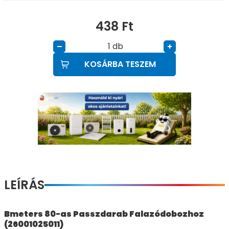
438
Ft
db
–
+
KOSÁRBA TESZEM
LEÍRÁS
Bmeters 80-as Passzdarab Falazódobozhoz
(26001025011)