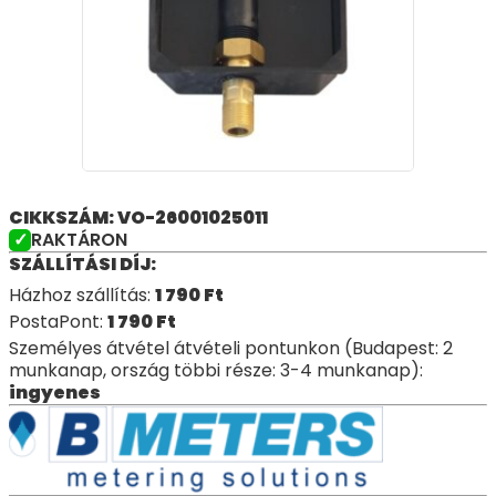
CIKKSZÁM: VO-26001025011
RAKTÁRON
SZÁLLÍTÁSI DÍJ:
Házhoz szállítás:
1 790
Ft
PostaPont:
1 790
Ft
Személyes átvétel átvételi pontunkon (Budapest: 2
munkanap, ország többi része: 3-4 munkanap):
ingyenes