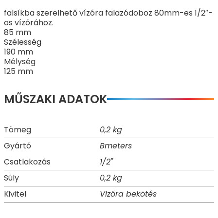
falsíkba szerelhető vízóra falazódoboz 80mm-es 1/2″-
os vízórához.
85 mm
Szélesség
190 mm
Mélység
125 mm
MŰSZAKI ADATOK
Tömeg
0,2 kg
Gyártó
Bmeters
Csatlakozás
1/2"
Súly
0,2 kg
Kivitel
Vizóra bekötés