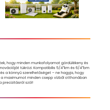
eztek, hogy minden munkafolyamat gördülékeny és
novációját tükrözi. Kompatibilis 5/4″km és 6/4″bm
t és a könnyű szerelhetőséget – ne hagyja, hogy
a ki a maximumot minden csepp vízből otthonában
precizitásról szól!