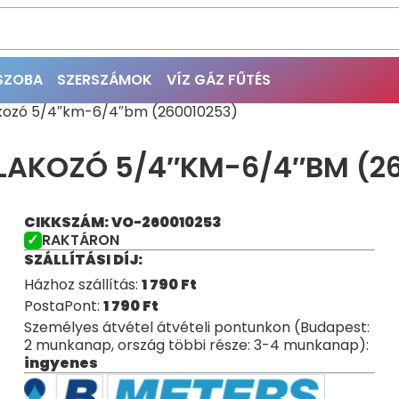
ŐSZOBA
SZERSZÁMOK
VÍZ GÁZ FŰTÉS
akozó 5/4″km-6/4″bm (260010253)
LAKOZÓ 5/4″KM-6/4″BM (2
CIKKSZÁM: VO-260010253
RAKTÁRON
SZÁLLÍTÁSI DÍJ:
Házhoz szállítás:
1 790
Ft
PostaPont:
1 790
Ft
Személyes átvétel átvételi pontunkon (Budapest:
2 munkanap, ország többi része: 3-4 munkanap):
ingyenes