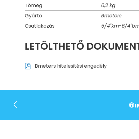
Tömeg
0,2 kg
Gyártó
Bmeters
Csatlakozás
5/4"km-6/4"b
LETÖLTHETŐ DOKUME
Bmeters hitelesitési engedély