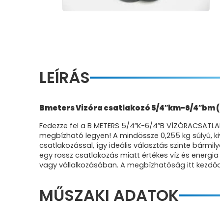
LEÍRÁS
Bmeters Vizóra csatlakozó 5/4″km-6/4″bm 
Fedezze fel a B METERS 5/4″K-6/4″B VÍZÓRACSATLA
megbízható legyen! A mindössze 0,255 kg súlyú, ki
csatlakozással, így ideális választás szinte bármi
egy rossz csatlakozás miatt értékes víz és energ
vagy vállalkozásában. A megbízhatóság itt kezdődik
MŰSZAKI ADATOK