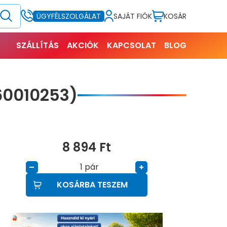
SAJÁT FIÓK
KOSÁR
ÜGYFÉLSZOLGÁLAT
SZÁLLÍTÁS
AKCIÓK
KAPCSOLAT
BLOG
60010253)
8 894
Ft
pár
–
+
KOSÁRBA TESZEM