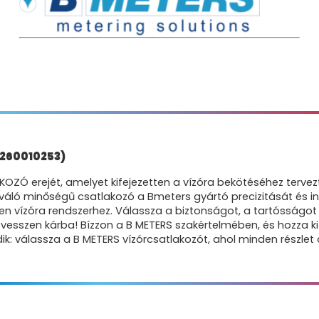
(260010253)
KOZÓ erejét, amelyet kifejezetten a vízóra bekötéséhez terv
váló minőségű csatlakozó a Bmeters gyártó precizitását és in
lyen vízóra rendszerhez. Válassza a biztonságot, a tartósságo
ia vesszen kárba! Bízzon a B METERS szakértelmében, és hozz
: válassza a B METERS vízórcsatlakozót, ahol minden részlet a 