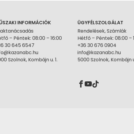
ŰSZAKI INFORMÁCIÓK
ÜGYFÉLSZOLGÁLAT
zaktanácsadás
Rendelések, Számlák
tfő – Péntek: 08:00 – 16:00
Hétfő – Péntek: 08:00 – 
36 30 645 6547
+36 30 676 0904
nfo@kazanabc.hu
info@kazanabc.hu
00 Szolnok, Kombájn u. 1.
5000 Szolnok, Kombájn u.