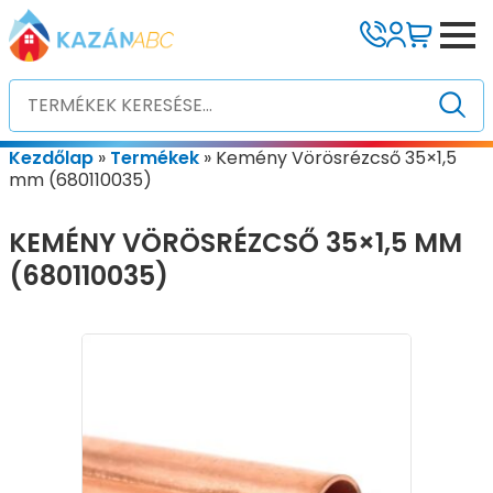
Kezdőlap
»
Termékek
»
Kemény Vörösrézcső 35×1,5
mm (680110035)
KEMÉNY VÖRÖSRÉZCSŐ 35×1,5 MM
(680110035)