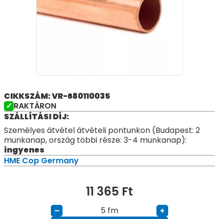
CIKKSZÁM: VR-680110035
RAKTÁRON
SZÁLLÍTÁSI DÍJ:
Személyes átvétel átvételi pontunkon (Budapest: 2
munkanap, ország többi része: 3-4 munkanap):
ingyenes
HME Cop Germany
11 365
Ft
fm
–
+