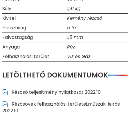
Súly
1,41 kg
Kivitel
Kemény rézcső
Hosszúság
5 fm
Falvastagság
1,5 mm
Anyaga
Réz
Felhasználási terület
Viz és Gáz
LETÖLTHETŐ DOKUMENTUMOK
Rézcső teljesitmény nyilatkozat 2022.10
Rézcsövek felhasználási területei,műszaki leirás
2022.10