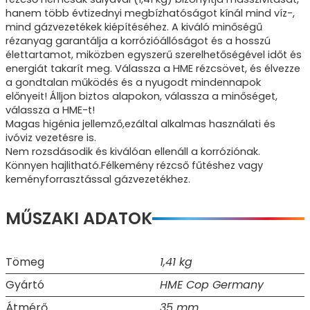
hanem több évtizednyi megbízhatóságot kínál mind víz-,
mind gázvezetékek kiépítéséhez. A kiváló minőségű
rézanyag garantálja a korrózióállóságot és a hosszú
élettartamot, miközben egyszerű szerelhetőségével időt és
energiát takarít meg. Válassza a HME rézcsövet, és élvezze
a gondtalan működés és a nyugodt mindennapok
előnyeit! Álljon biztos alapokon, válassza a minőséget,
válassza a HME-t!
Magas higénia jellemző,ezáltal alkalmas használati és
ivóviz vezetésre is.
Nem rozsdásodik és kiválóan ellenáll a korróziónak.
Könnyen hajlitható.Félkemény rézcső fűtéshez vagy
keményforrasztással gázvezetékhez.
MŰSZAKI ADATOK
Tömeg
1,41 kg
Gyártó
HME Cop Germany
Átmérő
35 mm