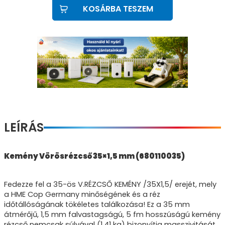
KOSÁRBA TESZEM
LEÍRÁS
Kemény Vörösrézcső 35×1,5 mm (680110035)
Fedezze fel a 35-ös V.RÉZCSŐ KEMÉNY /35X1,5/ erejét, mely
a HME Cop Germany minőségének és a réz
időtállóságának tökéletes találkozása! Ez a 35 mm
átmérőjű, 1,5 mm falvastagságú, 5 fm hosszúságú kemény
rézcső nemcsak súlyával (1,41 kg) bizonyítja masszivitását,