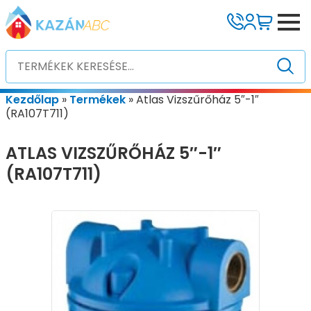
Kezdőlap
»
Termékek
»
Atlas Vizszűrőház 5″-1″
(RA107T711)
ATLAS VIZSZŰRŐHÁZ 5″-1″
(RA107T711)