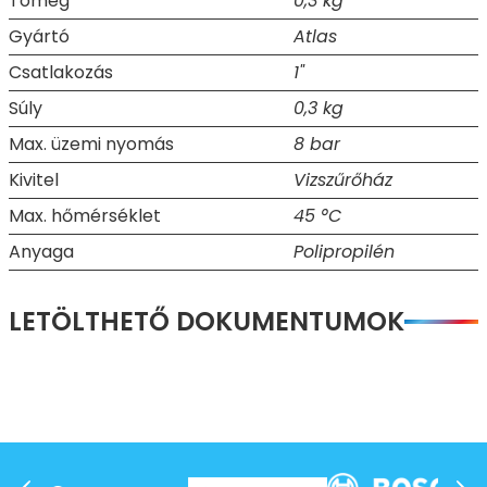
Tömeg
0,3 kg
Gyártó
Atlas
Csatlakozás
1"
Súly
0,3 kg
Max. üzemi nyomás
8 bar
Kivitel
Vizszűrőház
Max. hőmérséklet
45 °C
Anyaga
Polipropilén
LETÖLTHETŐ DOKUMENTUMOK