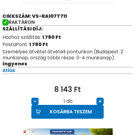
CIKKSZÁM: VS-RA107T711
RAKTÁRON
SZÁLLÍTÁSI DÍJ:
Házhoz szállítás:
1 790
Ft
PostaPont:
1 790
Ft
Személyes átvétel átvételi pontunkon (Budapest: 2
munkanap, ország többi része: 3-4 munkanap):
ingyenes
Atlas
8 143
Ft
db
–
+
KOSÁRBA TESZEM