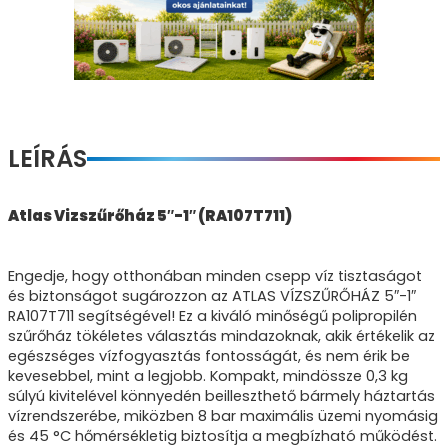
LEÍRÁS
Atlas Vizszűrőház 5″-1″ (RA107T711)
Engedje, hogy otthonában minden csepp víz tisztaságot
és biztonságot sugározzon az ATLAS VÍZSZŰRŐHÁZ 5″-1″
RA107T711 segítségével! Ez a kiváló minőségű polipropilén
szűrőház tökéletes választás mindazoknak, akik értékelik az
egészséges vízfogyasztás fontosságát, és nem érik be
kevesebbel, mint a legjobb. Kompakt, mindössze 0,3 kg
súlyú kivitelével könnyedén beilleszthető bármely háztartás
vízrendszerébe, miközben 8 bar maximális üzemi nyomásig
és 45 °C hőmérsékletig biztosítja a megbízható működést.