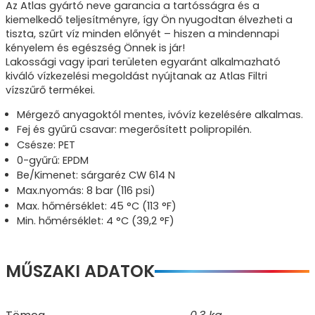
Az Atlas gyártó neve garancia a tartósságra és a
kiemelkedő teljesítményre, így Ön nyugodtan élvezheti a
tiszta, szűrt víz minden előnyét – hiszen a mindennapi
kényelem és egészség Önnek is jár!
Lakossági vagy ipari területen egyaránt alkalmazható
kiváló vízkezelési megoldást nyújtanak az Atlas Filtri
vízszűrő termékei.
Mérgező anyagoktól mentes, ivóvíz kezelésére alkalmas.
Fej és gyűrű csavar: megerősített polipropilén.
Csésze: PET
0-gyűrű: EPDM
Be/Kimenet: sárgaréz CW 614 N
Max.nyomás: 8 bar (116 psi)
Max. hőmérséklet: 45 °C (113 °F)
Min. hőmérséklet: 4 °C (39,2 °F)
MŰSZAKI ADATOK