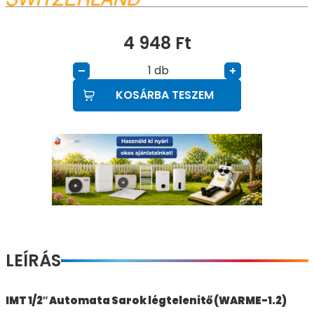
4 948
Ft
db
–
+
KOSÁRBA TESZEM
LEÍRÁS
IMT 1/2″ Automata Sarok légtelenitő (WARME-1.2)