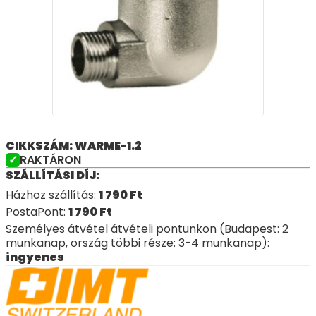
CIKKSZÁM: WARME-1.2
RAKTÁRON
SZÁLLÍTÁSI DÍJ:
Házhoz szállítás:
1 790
Ft
PostaPont:
1 790
Ft
Személyes átvétel átvételi pontunkon (Budapest: 2
munkanap, ország többi része: 3-4 munkanap):
ingyenes