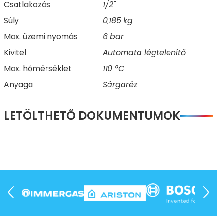
Csatlakozás
1/2"
Súly
0,185 kg
Max. üzemi nyomás
6 bar
Kivitel
Automata légtelenítő
Max. hőmérséklet
110 °C
Anyaga
Sárgaréz
LETÖLTHETŐ DOKUMENTUMOK