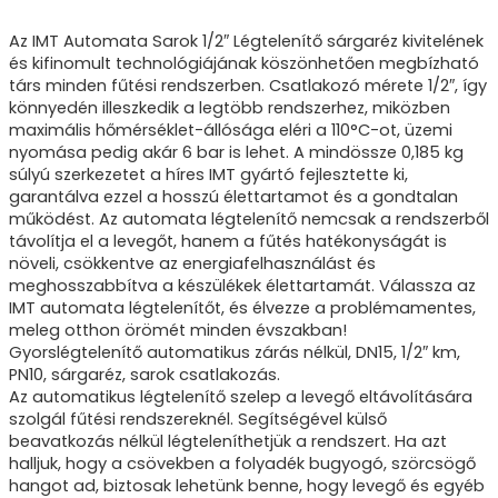
Az IMT Automata Sarok 1/2″ Légtelenítő sárgaréz kivitelének
és kifinomult technológiájának köszönhetően megbízható
társ minden fűtési rendszerben. Csatlakozó mérete 1/2″, így
könnyedén illeszkedik a legtöbb rendszerhez, miközben
maximális hőmérséklet-állósága eléri a 110°C-ot, üzemi
nyomása pedig akár 6 bar is lehet. A mindössze 0,185 kg
súlyú szerkezetet a híres IMT gyártó fejlesztette ki,
garantálva ezzel a hosszú élettartamot és a gondtalan
működést. Az automata légtelenítő nemcsak a rendszerből
távolítja el a levegőt, hanem a fűtés hatékonyságát is
növeli, csökkentve az energiafelhasználást és
meghosszabbítva a készülékek élettartamát. Válassza az
IMT automata légtelenítőt, és élvezze a problémamentes,
meleg otthon örömét minden évszakban!
Gyorslégtelenítő automatikus zárás nélkül, DN15, 1/2″ km,
PN10, sárgaréz, sarok csatlakozás.
Az automatikus légtelenítő szelep a levegő eltávolítására
szolgál fűtési rendszereknél. Segítségével külső
beavatkozás nélkül légteleníthetjük a rendszert. Ha azt
halljuk, hogy a csövekben a folyadék bugyogó, szörcsögő
hangot ad, biztosak lehetünk benne, hogy levegő és egyéb