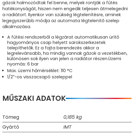
gázok halmozódtak fel benne, melyek rontják a fűtés
hatékonyságát, hiszen nem engedik teljesen átmelegedni
a radiátort. Ilyenkor van szükség légtelenítésre, aminek
legegyszerűbb módja az automata légtelenítő szelep
alkalmazása.
A fűtési rendszerből a légzárat automatikusan ürítő
hagyományos csap helyett sarokszerkezetek
telepíthetők. Ez a fajta berendezés akkor a
legrelevánsabb, ha mindig vannak gázok a vezetékben,
különösen sok ilyen van jelen a radiátor részen.Üzemi
nyomás: 6 bar
Max. üzemi hőmérséklet: 110 °C
1/2″-os visszacsapó szeleppel
MŰSZAKI ADATOK
Tömeg
0,185 kg
Gyártó
IMT