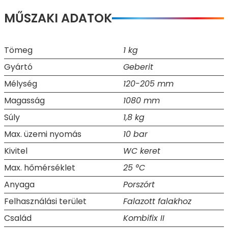
MŰSZAKI ADATOK
Tömeg
1 kg
Gyártó
Geberit
Mélység
120-205 mm
Magasság
1080 mm
Súly
1,8 kg
Max. üzemi nyomás
10 bar
Kivitel
WC keret
Max. hőmérséklet
25 °C
Anyaga
Porszórt
Felhasználási terület
Falazott falakhoz
Család
Kombifix II