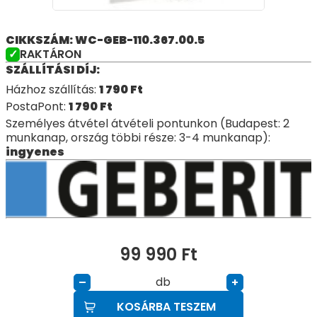
CIKKSZÁM: WC-GEB-110.367.00.5
RAKTÁRON
SZÁLLÍTÁSI DÍJ:
Házhoz szállítás:
1 790
Ft
PostaPont:
1 790
Ft
Személyes átvétel átvételi pontunkon (Budapest: 2
munkanap, ország többi része: 3-4 munkanap):
ingyenes
99 990
Ft
db
–
+
KOSÁRBA TESZEM