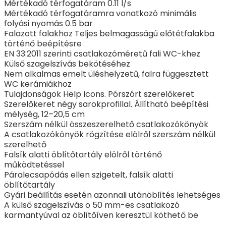
Mértékadó térfogatáram 0.11 l/s
Mértékadó térfogatáramra vonatkozó minimális
folyási nyomás 0.5 bar
Falazott falakhoz Teljes belmagasságú előtétfalakba
történő beépítésre
EN 33:2011 szerinti csatlakozóméretű fali WC-khez
Külső szagelszívás bekötéséhez
Nem alkalmas emelt üléshelyzetű, falra függesztett
WC kerámiákhoz
Tulajdonságok Help Icons. Pórszórt szerelőkeret
Szerelőkeret négy sarokprofillal. Állítható beépítési
mélység, 12–20,5 cm
Szerszám nélkül összeszerelhető csatlakozókönyök
A csatlakozókönyök rögzítése elölről szerszám nélkül
szerelhető
Falsík alatti öblítőtartály elölről történő
működtetéssel
Páralecsapódás ellen szigetelt, falsík alatti
öblítőtartály
Gyári beállítás esetén azonnali utánöblítés lehetséges
A külső szagelszívás o 50 mm-es csatlakozó
karmantyúval az öblítőíven keresztül köthető be