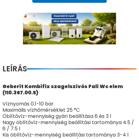
LEÍRÁS
Geberit Kombifix szagelszivós Fali Wc elem
(110.367.00.5)
Víznyomás 0.1-10 bar
Maximális vízhőmérséklet 25 °C
Öblítővíz-mennyiség gyári beállítása 6 és 3 l
Nagy öblítővíz-mennyiség beállítási tartománya 4.5 /
6 / 7.5 l
Kis öblítővíz-mennyiség beállítási tartománya 3-4 l