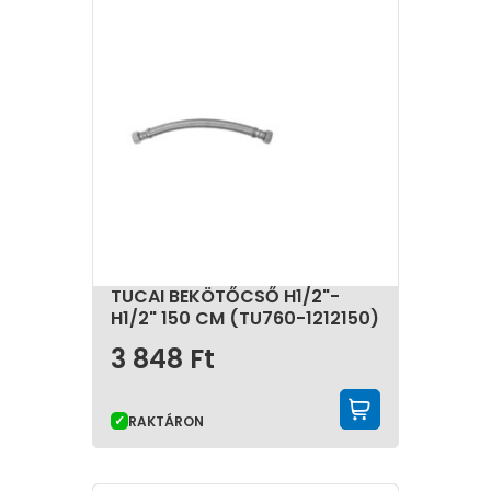
TUCAI BEKÖTŐCSŐ H1/2"-
H1/2" 150 CM (TU760-1212150)
3 848
Ft
KOSÁRBA 
RAKTÁRON