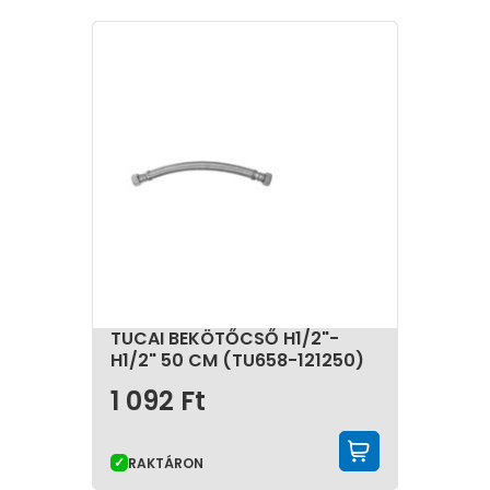
TUCAI BEKÖTŐCSŐ H1/2"-
H1/2" 50 CM (TU658-121250)
1 092
Ft
KOSÁRBA 
RAKTÁRON