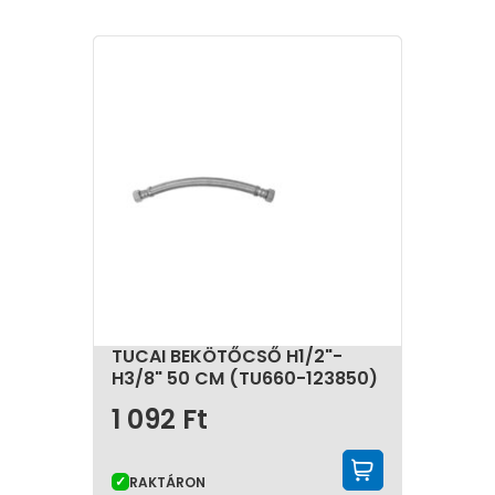
TUCAI BEKÖTŐCSŐ H1/2"-
H3/8" 50 CM (TU660-123850)
1 092
Ft
KOSÁRBA 
RAKTÁRON