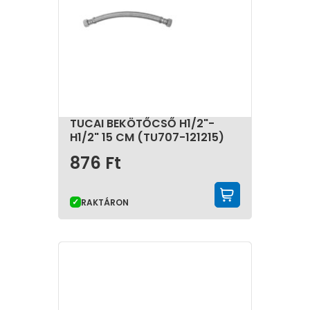
TUCAI BEKÖTŐCSŐ H1/2"-
H1/2" 15 CM (TU707-121215)
876
Ft
KOSÁRBA 
RAKTÁRON