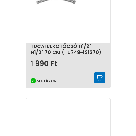
TUCAI BEKÖTŐCSŐ H1/2"-
H1/2" 70 CM (TU748-121270)
1 990
Ft
KOSÁRBA 
RAKTÁRON