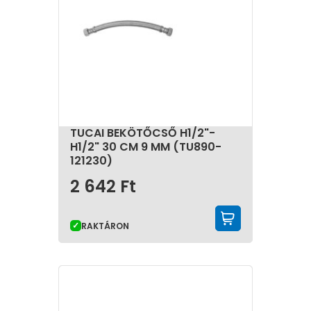
TUCAI BEKÖTŐCSŐ H1/2"-
H1/2" 30 CM 9 MM (TU890-
121230)
2 642
Ft
KOSÁRBA 
RAKTÁRON