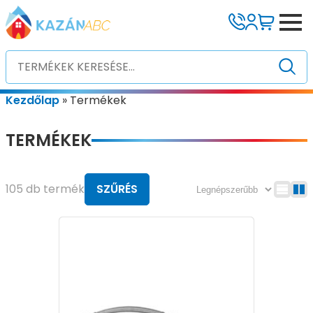
Kezdőlap
»
Termékek
TERMÉKEK
105 db termék
SZŰRÉS