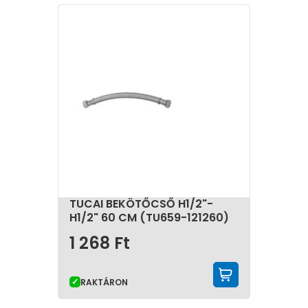
TUCAI BEKÖTŐCSŐ H1/2"-
H1/2" 60 CM (TU659-121260)
1 268
Ft
KOSÁRBA 
RAKTÁRON