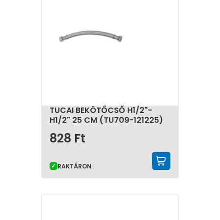
TUCAI BEKÖTŐCSŐ H1/2"-
H1/2" 25 CM (TU709-121225)
828
Ft
KOSÁRBA 
RAKTÁRON