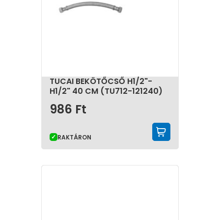
TUCAI BEKÖTŐCSŐ H1/2"-
H1/2" 40 CM (TU712-121240)
986
Ft
KOSÁRBA 
RAKTÁRON