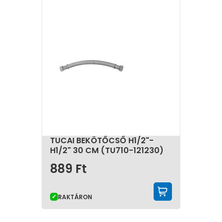
TUCAI BEKÖTŐCSŐ H1/2"-
H1/2" 30 CM (TU710-121230)
889
Ft
KOSÁRBA 
RAKTÁRON