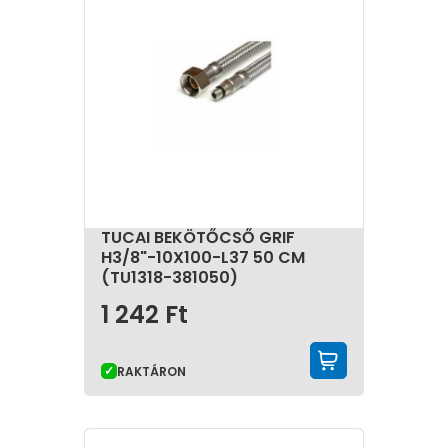
TUCAI BEKÖTŐCSŐ GRIF
H3/8"-10X100-L37 50 CM
(TU1318-381050)
1 242
Ft
KOSÁRBA 
RAKTÁRON