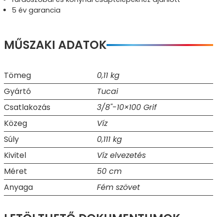
5 év garancia
MŰSZAKI ADATOK
Tömeg
0,11 kg
Gyártó
Tucai
Csatlakozás
3/8"-10×100 Grif
Közeg
Víz
Súly
0,111 kg
Kivitel
Víz elvezetés
Méret
50 cm
Anyaga
Fém szövet