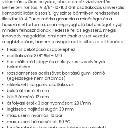
választás szűkös helyekre, ahol a precíz vízelvezetés
kiemelten fontos. A 3/8”-10×100 Grif csatlakozás univerzális
kompatibilitást biztosít, így szinte bármilyen rendszerhez
illeszthető. A Tucai márka garancia a minőségre és a
hosszú élettartamra, ami megnyugtató biztonságot nyújt
minden felhasználónak. Fedezze fel az egyszerű, mégis
innovatív megoldást, ami nem csak a vizet vezeti el
megbízhatóan, hanem a nyugalmat is elhozza otthonába!
flexibilis bekötőcső csaptelephez
csatlakozás: 3/8″ BM – M10
használható hideg- és melegvizes szerelvények
bekötésére
rozsdamentes acélszövet borítású gumi tömlő
(egészségre nem ártalmas)
nikkelezett sárgaréz csatlakozók
belső átmérő: 8 mm
külső átmérő: 12 mm
átfolyási érték 3 bar nyomáson: 28 l/min
legkisebb hajlítási sugár: 30 mm
max. üzemi nyomás: 10 bar
max. üzemi hőmérséklet: 90 °C
fürdőszobai és konyhai csaptelepekhez ajánlott