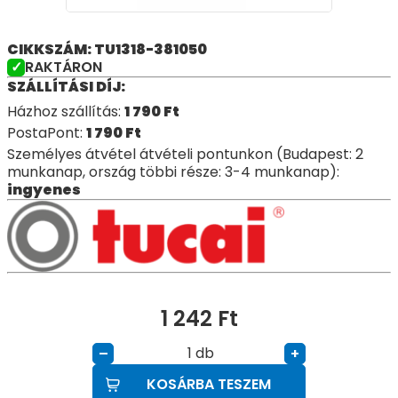
CIKKSZÁM: TU1318-381050
RAKTÁRON
SZÁLLÍTÁSI DÍJ:
Házhoz szállítás:
1 790
Ft
PostaPont:
1 790
Ft
Személyes átvétel átvételi pontunkon (Budapest: 2
munkanap, ország többi része: 3-4 munkanap):
ingyenes
1 242
Ft
db
–
+
KOSÁRBA TESZEM