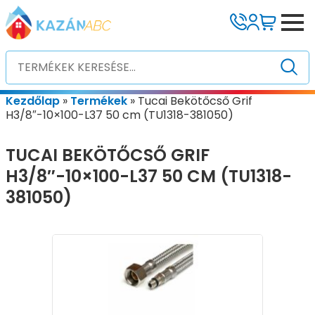
Kezdőlap
»
Termékek
»
Tucai Bekötőcső Grif
H3/8″-10×100-L37 50 cm (TU1318-381050)
TUCAI BEKÖTŐCSŐ GRIF
H3/8″-10×100-L37 50 CM (TU1318-
381050)