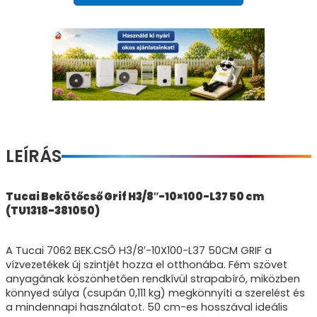
LEÍRÁS
Tucai Bekötőcső Grif H3/8″-10×100-L37 50 cm
(TU1318-381050)
A Tucai 7062 BEK.CSŐ H3/8′-10X100-L37 50CM GRIF a
vízvezetékek új szintjét hozza el otthonába. Fém szövet
anyagának köszönhetően rendkívül strapabíró, miközben
könnyed súlya (csupán 0,111 kg) megkönnyíti a szerelést és
a mindennapi használatot. 50 cm-es hosszával ideális