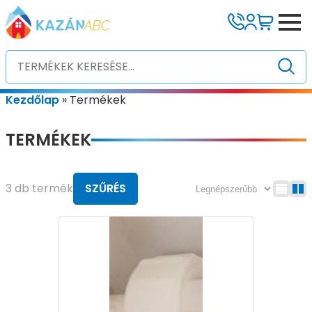
Kezdőlap
»
Termékek
TERMÉKEK
3 db termék
SZŰRÉS