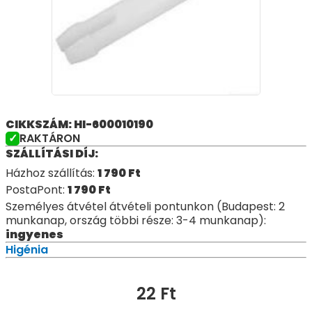
CIKKSZÁM: HI-600010190
RAKTÁRON
SZÁLLÍTÁSI DÍJ:
Házhoz szállítás:
1 790
Ft
PostaPont:
1 790
Ft
Személyes átvétel átvételi pontunkon (Budapest: 2
munkanap, ország többi része: 3-4 munkanap):
ingyenes
Higénia
22
Ft