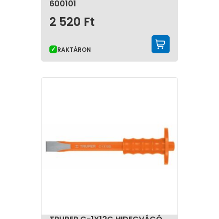
600101
2 520
Ft
KOSÁRBA 
RAKTÁRON