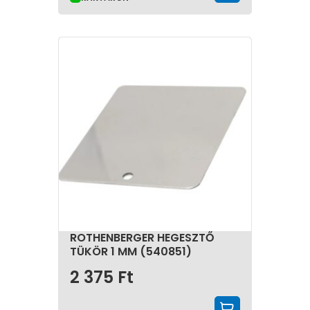
ROTHENBERGER HEGESZTŐ
TÜKÖR 1 MM (540851)
2 375
Ft
KOSÁRBA 