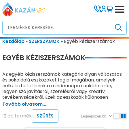
Kezdőlap
»
SZERSZÁMOK
»
Egyéb kéziszerszámok
EGYÉB KÉZISZERSZÁMOK
Az egyéb kéziszerszámok kategória olyan változatos
és sokoldalú eszközöket foglal magában, amelyek
nélkülözhetetlenek a mindennapi munkák során,
legyen szó javításról, szerelésről vagy kreatív
tevékenységekről. Ezek az eszközök különösen
praktikusak, mivel nem igényelnek elektromos áramot
Tovább olvasom...
vagy bármilyen más energiaforrást, így bármikor és
bárhol használhatók. Jellemző rájuk az egyszerű
12 db termék
SZŰRÉS
szerkezet és a hosszú élettartam, ami miatt kevesebb
a meghibásodás és a fenntartási költség is minimális.