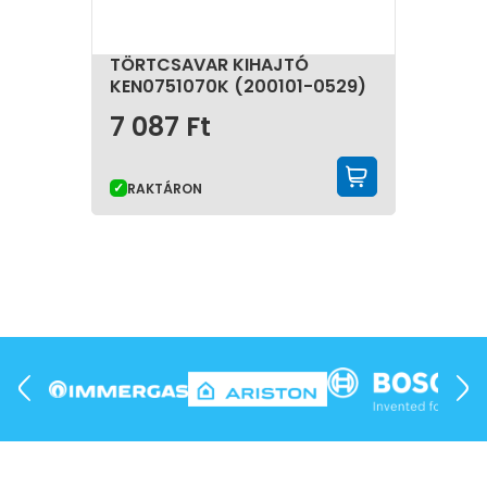
TÖRTCSAVAR KIHAJTÓ
KEN0751070K (200101-0529)
7 087
Ft
KOSÁRBA 
RAKTÁRON