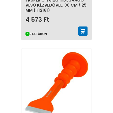
TRUPER C-1X12G HIDEGVÁGÓ
VÉSŐ KÉZVÉDŐVEL, 30 CM / 25
MM (T12181)
4 573
Ft
KOSÁRBA 
RAKTÁRON