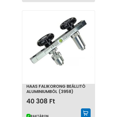
környezetben is.A megfelelő szerszám kiválasztásával
nemcsak az időnket és energiánkat takaríthatjuk meg,
hanem biztosíthatjuk a kiváló minőségű munkavégzést
is, legyen az bármilyen komplex vagy egyszerű feladat.
HAAS FALIKORONG BEÁLLITÓ
ALUMINIUMBÓL (3958)
40 308
Ft
KOSÁRBA 
RAKTÁRON