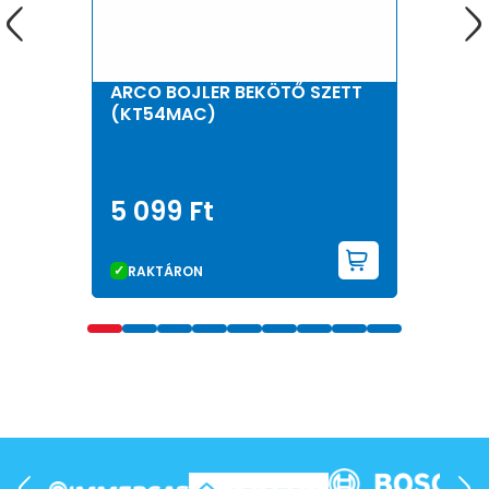
ARCO BOJLER BEKÖTŐ SZETT
(KT54MAC)
5 099
Ft
KOSÁRBA 
RAKTÁRON