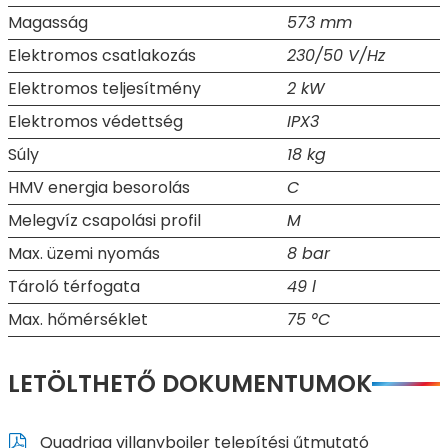
Magasság
573 mm
Elektromos csatlakozás
230/50 V/Hz
Elektromos teljesítmény
2 kW
Elektromos védettség
IPX3
Súly
18 kg
HMV energia besorolás
C
Melegvíz csapolási profil
M
Max. üzemi nyomás
8 bar
Tároló térfogata
49 l
Max. hőmérséklet
75 °C
LETÖLTHETŐ DOKUMENTUMOK
Quadriga villanybojler telepítési űtmutató