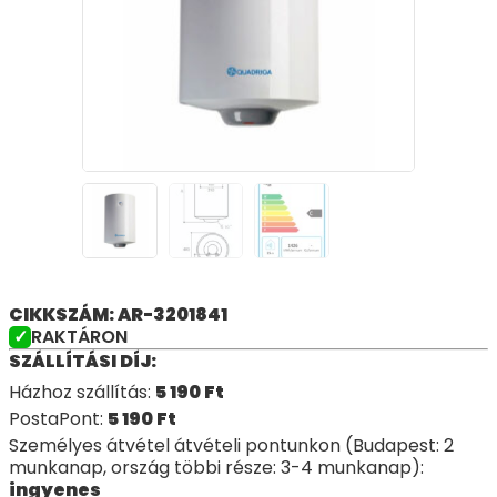
CIKKSZÁM: AR-3201841
RAKTÁRON
SZÁLLÍTÁSI DÍJ:
Házhoz szállítás:
5 190
Ft
PostaPont:
5 190
Ft
Személyes átvétel átvételi pontunkon (Budapest: 2
munkanap, ország többi része: 3-4 munkanap):
ingyenes