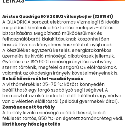
LEÍRÁS
Ariston Quadriga 50 V 2K EU2 villanybojler (3201841)
A QUADRIGA sorozat elektromos vízmelegítői ideális
megoldást kínálnak a háztartási melegvíz-ellátás
biztosítására. Megbízható működésüknek és
felhasználóbarát kialakításuknak köszönhetően
hosszú távon is kényelmes használatot nyújtanak.
A készüléket egyszerű kezelés, energiatakarékos
üzemelés és kiváló minőségű alkatrészek jellemzik.
Gyártása az ISO 9001 minőségirányítási szabvány
szerint történik, megfelel a szigorú CE előírásoknak,
valamint az ökodesign irányelv követelményeinek is.
Belső hőmérséklet-szabályozás
A vízhőmérséklet 25–75 °C között könnyedén
beállítható egy forgó szabályzó segítségével. A
termosztát az alsó burkolat alatt található, így védve
van a véletlen elállítástól (például gyermekek által).
Zománcozott tartály
A tartály kiváló minőségű acélból készül, belső
felületét tartós, 850 °C-on égetett zománcréteg védi.
Hatékony hőszigetelés