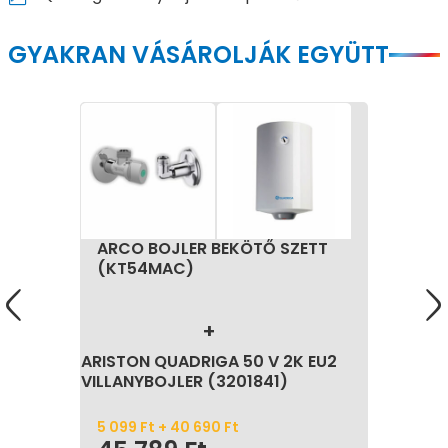
GYAKRAN VÁSÁROLJÁK EGYÜTT
ARCO BOJLER BEKÖTŐ SZETT
(KT54MAC)
ARISTON QUADRIGA 50 V 2K EU2
VILLANYBOJLER (3201841)
5 099
Ft
+
40 690
Ft