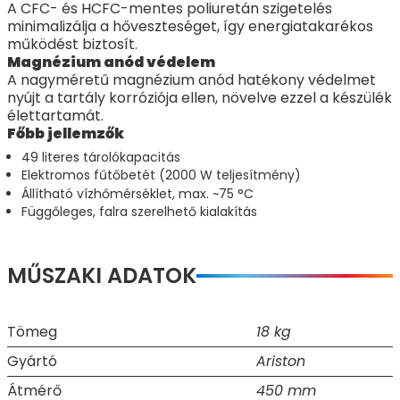
A CFC- és HCFC-mentes poliuretán szigetelés
minimalizálja a hőveszteséget, így energiatakarékos
működést biztosít.
Magnézium anód védelem
A nagyméretű magnézium anód hatékony védelmet
nyújt a tartály korróziója ellen, növelve ezzel a készülék
élettartamát.
Főbb jellemzők
49 literes tárolókapacitás
Elektromos fűtőbetét (2000 W teljesítmény)
Állítható vízhőmérséklet, max. ~75 °C
Függőleges, falra szerelhető kialakítás
MŰSZAKI ADATOK
Tömeg
18 kg
Gyártó
Ariston
Átmérő
450 mm