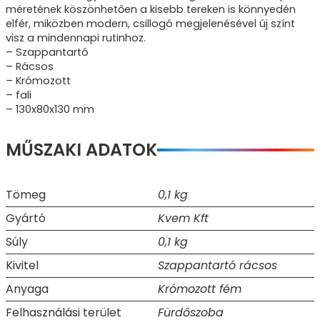
méretének köszönhetően a kisebb tereken is könnyedén
elfér, miközben modern, csillogó megjelenésével új színt
visz a mindennapi rutinhoz.
– Szappantartó
– Rácsos
– Krómozott
– fali
– 130x80x130 mm
MŰSZAKI ADATOK
Tömeg
0,1 kg
Gyártó
Kvem Kft
Súly
0,1 kg
Kivitel
Szappantartó rácsos
Anyaga
Krómozott fém
Felhasználási terület
Fürdőszoba