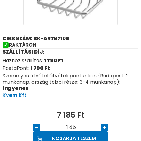
CIKKSZÁM: BK-AR79710B
RAKTÁRON
SZÁLLÍTÁSI DÍJ:
Házhoz szállítás:
1 790
Ft
PostaPont:
1 790
Ft
Személyes átvétel átvételi pontunkon (Budapest: 2
munkanap, ország többi része: 3-4 munkanap):
ingyenes
Kvem Kft
7 185
Ft
db
–
+
KOSÁRBA TESZEM