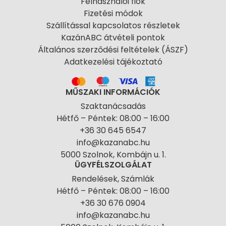
Felhasználói fiók
Fizetési módok
Szállítással kapcsolatos részletek
KazánABC átvételi pontok
Általános szerződési feltételek (ÁSZF)
Adatkezelési tájékoztató
MŰSZAKI INFORMÁCIÓK
Szaktanácsadás
Hétfő – Péntek: 08:00 – 16:00
+36 30 645 6547
info@kazanabc.hu
5000 Szolnok, Kombájn u. 1.
ÜGYFÉLSZOLGÁLAT
Rendelések, Számlák
Hétfő – Péntek: 08:00 – 16:00
+36 30 676 0904
info@kazanabc.hu