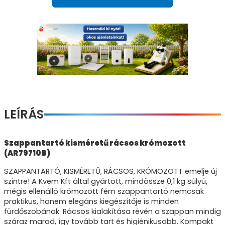
LEÍRÁS
Szappantartó kisméretű rácsos krómozott
(AR79710B)
SZAPPANTARTÓ, KISMÉRETŰ, RÁCSOS, KRÓMOZOTT emelje új
szintre! A Kvem Kft által gyártott, mindössze 0,1 kg súlyú,
mégis ellenálló krómozott fém szappantartó nemcsak
praktikus, hanem elegáns kiegészítője is minden
fürdőszobának. Rácsos kialakítása révén a szappan mindig
száraz marad, így tovább tart és higiénikusabb. Kompakt