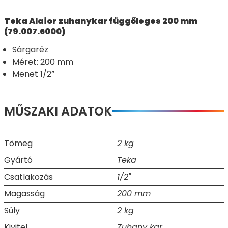
Teka Alaior zuhanykar függőleges 200 mm
(79.007.6000)
Sárgaréz
Méret: 200 mm
Menet 1/2”
MŰSZAKI ADATOK
Tömeg
2 kg
Gyártó
Teka
Csatlakozás
1/2"
Magasság
200 mm
Súly
2 kg
Kivitel
Zuhany kar