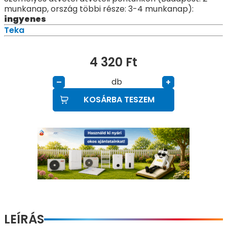
munkanap, ország többi része: 3-4 munkanap):
ingyenes
Teka
4 320
Ft
db
–
+
KOSÁRBA TESZEM
LEÍRÁS