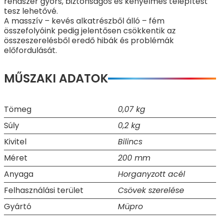
rendszer gyors, biztonságos és kényelmes telepítést
tesz lehetővé.
A masszív – kevés alkatrészből álló – fém
összefolyóink pedig jelentősen csökkentik az
összeszerelésből eredő hibák és problémák
előfordulását.
MŰSZAKI ADATOK
Tömeg
0,07 kg
Súly
0,2 kg
Kivitel
Bilincs
Méret
200 mm
Anyaga
Horganyzott acél
Felhasználási terület
Csövek szerelése
Gyártó
Müpro