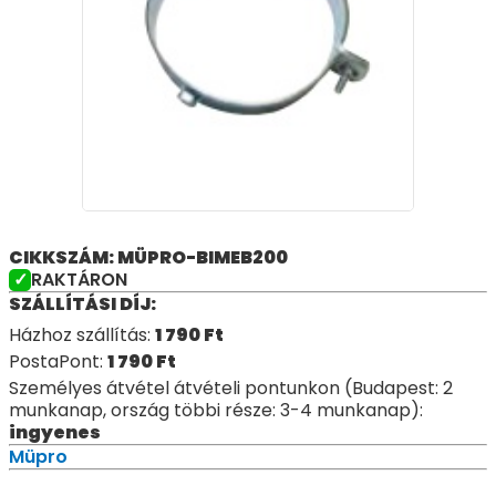
CIKKSZÁM: MÜPRO-BIMEB200
RAKTÁRON
SZÁLLÍTÁSI DÍJ:
Házhoz szállítás:
1 790
Ft
PostaPont:
1 790
Ft
Személyes átvétel átvételi pontunkon (Budapest: 2
munkanap, ország többi része: 3-4 munkanap):
ingyenes
Müpro