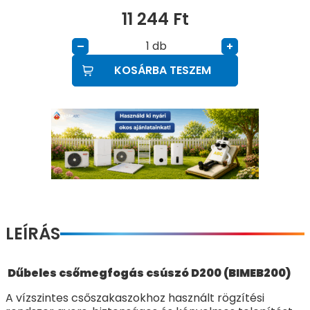
11 244
Ft
db
–
+
KOSÁRBA TESZEM
LEÍRÁS
Dűbeles csőmegfogás csúszó D200 (BIMEB200)
A vízszintes csőszakaszokhoz használt rögzítési