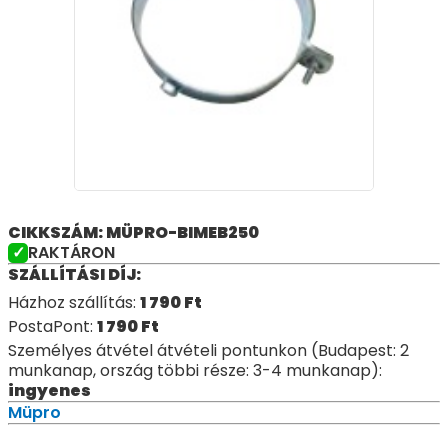
CIKKSZÁM: MÜPRO-BIMEB250
RAKTÁRON
SZÁLLÍTÁSI DÍJ:
Házhoz szállítás:
1 790
Ft
PostaPont:
1 790
Ft
Személyes átvétel átvételi pontunkon (Budapest: 2
munkanap, ország többi része: 3-4 munkanap):
ingyenes
Müpro