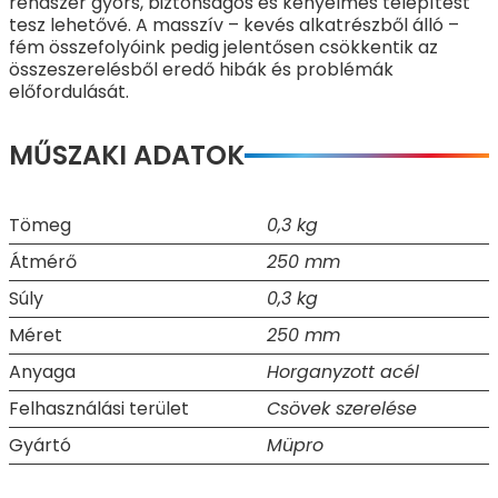
rendszer gyors, biztonságos és kényelmes telepítést
tesz lehetővé. A masszív – kevés alkatrészből álló –
fém összefolyóink pedig jelentősen csökkentik az
összeszerelésből eredő hibák és problémák
előfordulását.
MŰSZAKI ADATOK
Tömeg
0,3 kg
Átmérő
250 mm
Súly
0,3 kg
Méret
250 mm
Anyaga
Horganyzott acél
Felhasználási terület
Csövek szerelése
Gyártó
Müpro