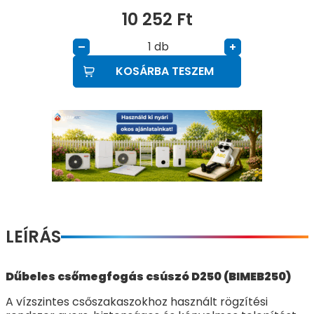
10 252
Ft
db
–
+
KOSÁRBA TESZEM
LEÍRÁS
Dűbeles csőmegfogás csúszó D250 (BIMEB250)
A vízszintes csőszakaszokhoz használt rögzítési