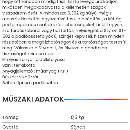
hogy otthonában mindig friss, tiszta levegő uralkodjon,
miközben megakadályozza a kellemetlen szagok
visszaáramlását. A mindössze 0,302 kg súlyú, mégis
masszív kialakítás egyszerűvé teszi a beépítést, a két ág
pedig rugalmas csatlakozási lehetőségeket kínál. Legyen
szó fürdőszobáról vagy háztartási helyiségről, a Styron ST-
502 a padlóösszefolyók új szintjét képviseli, hiszen minden
részletében a megbízhatóságot és a tartósságot testesíti
meg. Válassza a Styron-t, és élvezze a gondtalan
tisztaságot minden nap!
Elfolyás iránya : oldalkifolyású
Szín : terrakotta
Anyagjellemző : műanyag (P.P.)
Bűzzár : vízbűzzár
Szifon típusa : padlószifon
MŰSZAKI ADATOK
Tömeg
0,3 kg
Gyártó
Styron