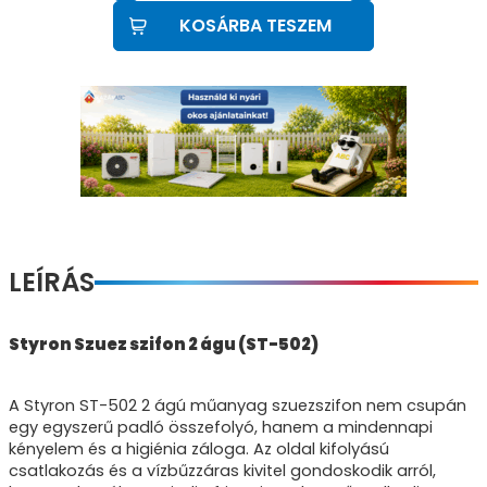
KOSÁRBA TESZEM
LEÍRÁS
Styron Szuez szifon 2 águ (ST-502)
A Styron ST-502 2 ágú műanyag szuezszifon nem csupán
egy egyszerű padló összefolyó, hanem a mindennapi
kényelem és a higiénia záloga. Az oldal kifolyású
csatlakozás és a vízbűzzáras kivitel gondoskodik arról,