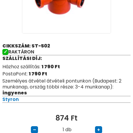
CIKKSZÁM: ST-502
RAKTÁRON
SZÁLLÍTÁSI DÍJ:
Házhoz szállítás:
1 790
Ft
PostaPont:
1 790
Ft
Személyes átvétel átvételi pontunkon (Budapest: 2
munkanap, ország többi része: 3-4 munkanap):
ingyenes
Styron
874
Ft
db
–
+