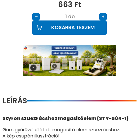
663
Ft
db
–
+
KOSÁRBA TESZEM
LEÍRÁS
Styron szuezrácshoz magasítóelem (STY-504-1)
Gumigyűrűvel ellátott magasító elem szuezrácshoz.
A kép csupán illusztráció!