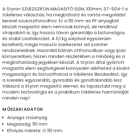
A Styron SZUEZSZIFON MAGASITÓ ELEM, 100mm, ST-504-1 a
tökéletes választás, ha megbízható és tartós megoldást
keresel szuezszifonodhoz. Ez a 110 mm-es PP anyagból
készült magasító elem nemcsak könnyű, de rendkívül
strapabíró is, így hosszú távon garantálja a biztonságos
és stabil csatlakozást. A 0,1 kg súlyával egyszerűen
kezelhető, mégis masszív szerkezetet ad szaniter
rendszereidnek. Használd bátran otthonodban vagy ipari
környezetben, hiszen minden részletében a minőség és a
megbízhatóság jegyében készült. A Styron által gyártott
magasító elem segítségével könnyedén elérheted a kívánt
magasságot és biztosíthatod a tökéletes illeszkedést, így
a szerelés egyszerűbb, gyorsabb és gondtalanabb lesz.
Válaszd a Styron magasító elemet, és tapasztald meg a
modern technológia és a praktikum tökéletes harmóniáját
minden nap!
M ŰSZAKI ADATOK
Anyaga: műanyag
Magasság: 110 mm
Elfolyás mérete: O 110 mm