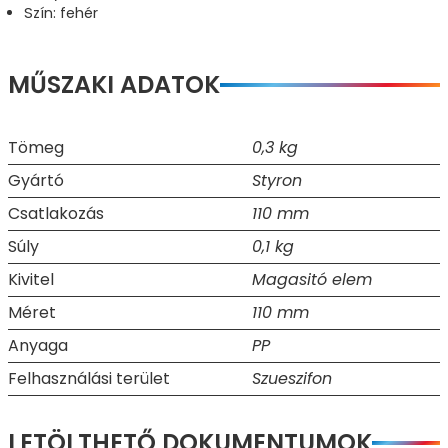
Szín: fehér
MŰSZAKI ADATOK
Tömeg
0,3 kg
Gyártó
Styron
Csatlakozás
110 mm
Súly
0,1 kg
Kivitel
Magasitó elem
Méret
110 mm
Anyaga
PP
Felhasználási terület
Szueszifon
LETÖLTHETŐ DOKUMENTUMOK