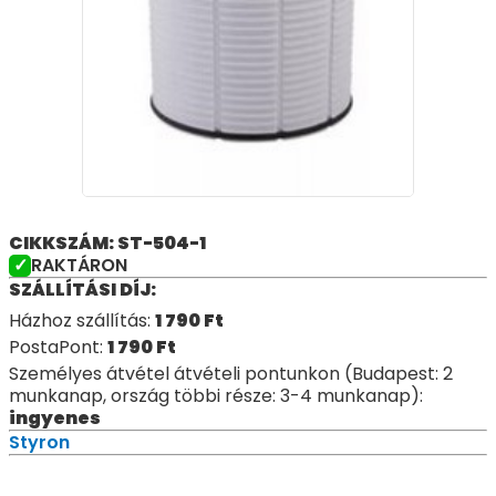
CIKKSZÁM: ST-504-1
RAKTÁRON
SZÁLLÍTÁSI DÍJ:
Házhoz szállítás:
1 790
Ft
PostaPont:
1 790
Ft
Személyes átvétel átvételi pontunkon (Budapest: 2
munkanap, ország többi része: 3-4 munkanap):
ingyenes
Styron